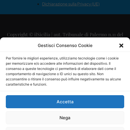
Dichiarazione sulla Privacy (UE)
Copyright © ilSicilia | aut. Tribunale di Palermo n.11 del
29/09/2015
Gestisci Consenso Cookie
Editore: Mercurio Comunicazione Soc. Coop. A.R.L.
Per fornire le migliori esperienze, utilizziamo tecnologie come i cookie
per memorizzare e/o accedere alle informazioni del dispositivo. Il
Direttore Editoriale: Maurizio Scaglione
consenso a queste tecnologie ci permetterà di elaborare dati come il
comportamento di navigazione o ID unici su questo sito. Non
Direttore Responsabile: Maria Calabrese
acconsentire o ritirare il consenso può influire negativamente su alcune
caratteristiche e funzioni.
p.zza Sant’Oliva, 9 – 90141 – Palermo – 091335557
P.IVA: 06334930820
Accetta
Mercurio Comunicazione Società Cooperativa a r.l. è
iscritta al Registro degli Operatori di Comunicazione al
Nega
numero 26988