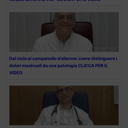
Dal ciclo al campanello d’allarme: come distinguere i
dolori mestruali da una patologia CLICCA PER IL
VIDEO