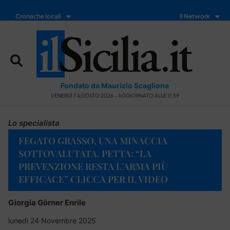
Cronache locali
Il Network
Fondato da Maurizio Scaglione
VENERDÌ 7 AGOSTO 2026 - AGGIORNATO ALLE 11:59
Lo specialista
FEGATO GRASSO, UNA MINACCIA
SOTTOVALUTATA. PETTA: “LA
PREVENZIONE RESTA L’ARMA PIÙ
EFFICACE” CLICCA PER IL VIDEO
Giorgia Görner Enrile
lunedì 24 Novembre 2025