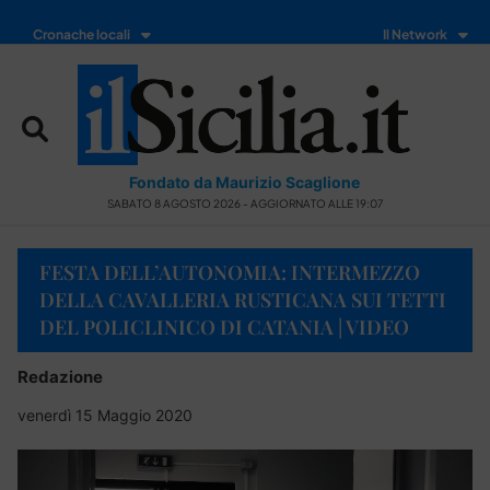
Cronache locali
Il Network
Fondato da Maurizio Scaglione
SABATO 8 AGOSTO 2026 - AGGIORNATO ALLE 19:07
FESTA DELL’AUTONOMIA: INTERMEZZO
DELLA CAVALLERIA RUSTICANA SUI TETTI
DEL POLICLINICO DI CATANIA | VIDEO
Redazione
venerdì 15 Maggio 2020