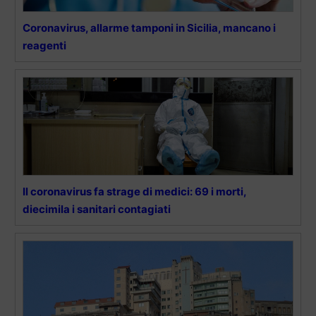
Coronavirus, allarme tamponi in Sicilia, mancano i
reagenti
Il coronavirus fa strage di medici: 69 i morti,
diecimila i sanitari contagiati