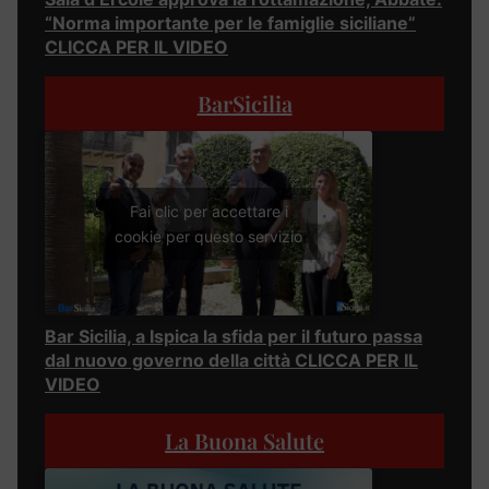
“Norma importante per le famiglie siciliane”
CLICCA PER IL VIDEO
BarSicilia
Fai clic per accettare i
cookie per questo servizio
Bar Sicilia, a Ispica la sfida per il futuro passa
dal nuovo governo della città CLICCA PER IL
VIDEO
La Buona Salute