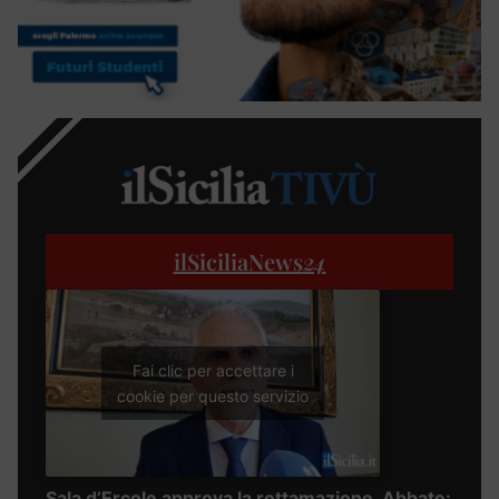
ilSiciliaNews
24
Fai clic per accettare i
cookie per questo servizio
Sala d’Ercole approva la rottamazione, Abbate: