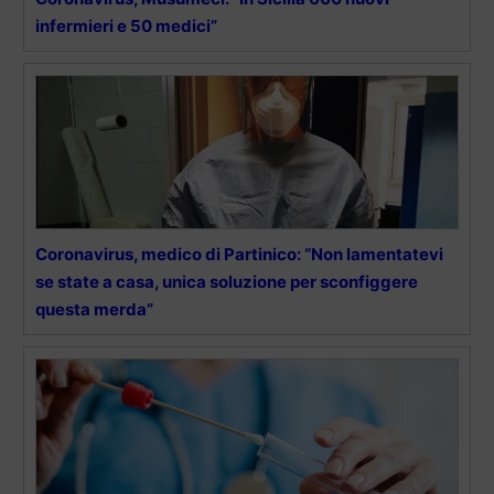
infermieri e 50 medici”
Coronavirus, medico di Partinico: “Non lamentatevi
se state a casa, unica soluzione per sconfiggere
questa merda”