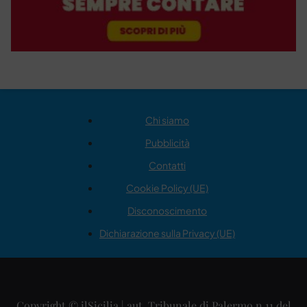
Chi siamo
Pubblicità
Contatti
Cookie Policy (UE)
Disconoscimento
Dichiarazione sulla Privacy (UE)
Copyright © ilSicilia | aut. Tribunale di Palermo n.11 del