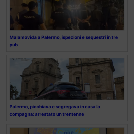
Malamovida a Palermo, ispezioni e sequestri in tre
pub
Palermo, picchiava e segregava in casa la
compagna: arrestato un trentenne