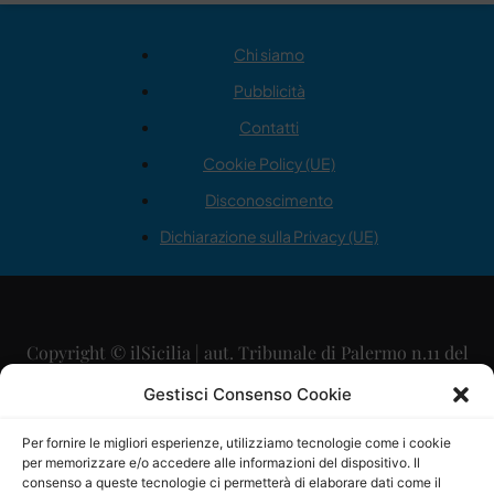
Chi siamo
Pubblicità
Contatti
Cookie Policy (UE)
Disconoscimento
Dichiarazione sulla Privacy (UE)
Copyright © ilSicilia | aut. Tribunale di Palermo n.11 del
29/09/2015
Gestisci Consenso Cookie
Editore: Mercurio Comunicazione Soc. Coop. A.R.L.
Per fornire le migliori esperienze, utilizziamo tecnologie come i cookie
per memorizzare e/o accedere alle informazioni del dispositivo. Il
Direttore Editoriale: Maurizio Scaglione
consenso a queste tecnologie ci permetterà di elaborare dati come il