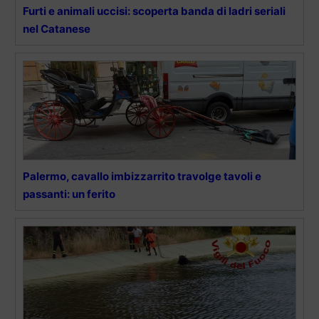
Furti e animali uccisi: scoperta banda di ladri seriali
nel Catanese
Palermo, cavallo imbizzarrito travolge tavoli e
passanti: un ferito