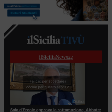
ilSiciliaNews
24
Fai clic per accettare i
cookie per questo servizio
Sala d’Ercole approva la rottamazione, Abbate: