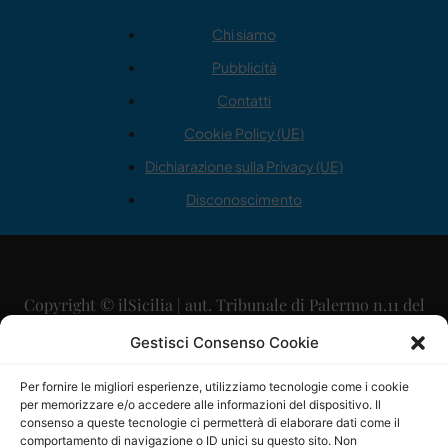
Chi siamo
Pubblicità
Contatti
Cookie Policy (UE)
Dichiarazione sulla Privacy (UE)
Disconoscimento
Copyright © ilSicilia | aut. Tribunale di Palermo n.11 del
29/09/2015
Gestisci Consenso Cookie
Editore: Mercurio Comunicazione Soc. Coop. A.R.L.
Per fornire le migliori esperienze, utilizziamo tecnologie come i cookie
per memorizzare e/o accedere alle informazioni del dispositivo. Il
Direttore Editoriale: Maurizio Scaglione
consenso a queste tecnologie ci permetterà di elaborare dati come il
comportamento di navigazione o ID unici su questo sito. Non