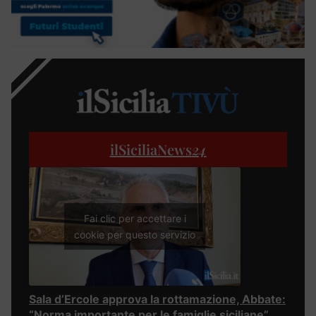
ilSiciliaNews
24
Fai clic per accettare i
cookie per questo servizio
Sala d’Ercole approva la rottamazione, Abbate:
“Norma importante per le famiglie siciliane”