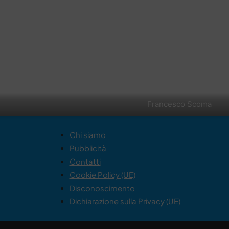
Francesco Scoma
Chi siamo
Pubblicità
Contatti
Cookie Policy (UE)
Disconoscimento
Dichiarazione sulla Privacy (UE)