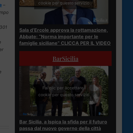
cookie per questo servizio
a
–
tempo
.301
Sala d’Ercole approva la rottamazione,
Abbate: “Norma importante per le
e
famiglie siciliane” CLICCA PER IL VIDEO
er
BarSicilia
e
Fai clic per accettare i
cookie per questo servizio
Bar Sicilia, a Ispica la sfida per il futuro
passa dal nuovo governo della città