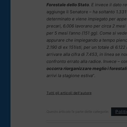
Forestale dello Stato
. E invece il dato r
aggiunge il Senatore
– ha soltanto 1.331
determinato e viene impiegato per appena
precari, 6.006 lavorano per circa 2 mesi
per 5 mesi l’anno (151 gg). Come si ved
appurare che impiegando a tempo pieno qu
2.190 di ex 151isti, per un totale di 6.12
arrivare alla cifra di 7.453, in linea se no
confronto errato alla radice. Invece –
co
occorra riorganizzare meglio i forestali
arrivi la stagione estiva
“.
Tutti gli articoli dell'autore
Polit
Questo articolo fa parte delle categorie: