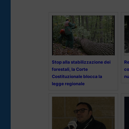
Stop alla stabilizzazione dei
Re
forestali, la Corte
co
Costituzionale blocca la
nu
legge regionale