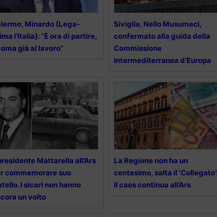
lermo, Minardo (Lega-
Siviglia, Nello Musumeci,
ima l’Italia): “È ora di partire,
confermato alla guida della
oma già al lavoro”
Commissione
Intermediterranea d’Europa
 presidente Mattarella all’Ars
La Regione non ha un
er commemorare suo
centesimo, salta il ‘Collegato’
atello. I sicari non hanno
il caos continua all’Ars
cora un volto