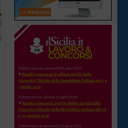
Pubblicazione: mercoledì 8 Luglio 2026
Bandi e concorsi: le ultime novità dalla
Gazzetta Ufficiale della Repubblica Italiana del 3 e
7 luglio 2026
Pubblicazione: venerdì 3 Luglio 2026
Bandi e concorsi: ecco le ultime novità dalla
Gazzetta Ufficiale della Repubblica Italiana del 26
e 30 giugno 2026
Pubblicazione: venerdì 26 Giugno 2026