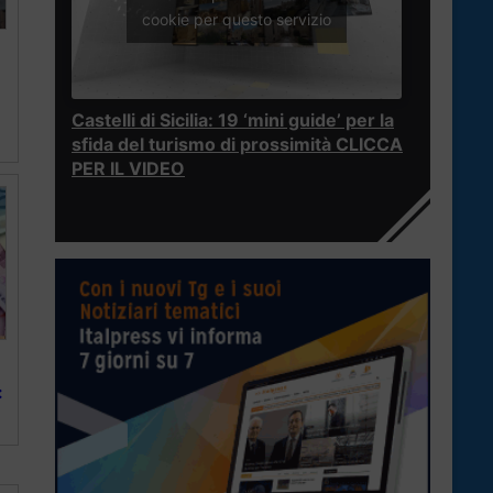
cookie per questo servizio
Castelli di Sicilia: 19 ‘mini guide’ per la
sfida del turismo di prossimità CLICCA
PER IL VIDEO
: