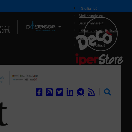
il SiciliaTivù
Siciliarurale.eu
Siciliammare.it
Il Network
Il Giornale della Bellezza
Siciliamedica.it
Sanitainsicilia.it