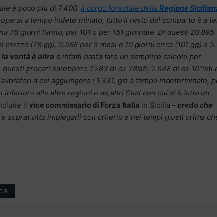
eale è poco più di 7.400.
Il corpo forestale della
Regione Sicilian
 operai a tempo indeterminato, tutto il resto del comparto è a 
 78 giorni l’anno, per 101 o per 151 giornate. Di questi 20.895
 e mezzo (78 gg), 9.588 per 3 mesi e 10 giorni circa (101 gg) e 5
e
la verità è altra
e infatti basta fare un semplice calcolo per
esti precari sarebbero 1.283 di ex 78isti, 2.648 di ex 101isti 
2 lavoratori a cui aggiungere i 1.331, già a tempo indeterminato, p
n inferiore alle altre regioni e ad altri Stati con cui si è fatto un
nclude il
vice commissario di Forza Italia
in Sicilia –
credo che
e soprattutto impiegarli con criterio e nei tempi giusti prima ch
ica