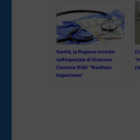
Sanità, la Regione investe
Co
sull’ospedale di Siracusa.
“I
Cannata (FdI): “Risultato
ri
importante”