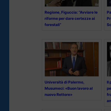
Regione, Figuccia: “Avviare le
Pa
riforme per dare certezze ai
Pr
forestali”
Sc
Università di Palermo,
Il
Musumeci: «Buon lavoro al
p
nuovo Rettore»
fr
an