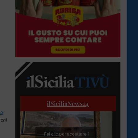
ilSiciliaNews
24
no
 chi
.
Fai clic per accettare i