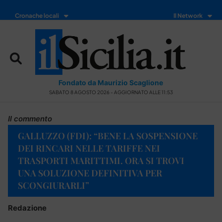
Cronache locali
Il Network
Fondato da Maurizio Scaglione
SABATO 8 AGOSTO 2026 - AGGIORNATO ALLE 11:53
Il commento
GALLUZZO (FDI): “BENE LA SOSPENSIONE
DEI RINCARI NELLE TARIFFE NEI
TRASPORTI MARITTIMI. ORA SI TROVI
UNA SOLUZIONE DEFINITIVA PER
SCONGIURARLI”
Redazione