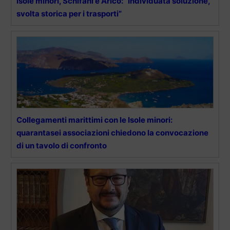
Isole minori, Schifani e Aricò: “Individuata soluzione,
svolta storica per i trasporti”
Collegamenti marittimi con le Isole minori:
quarantasei associazioni chiedono la convocazione
di un tavolo di confronto