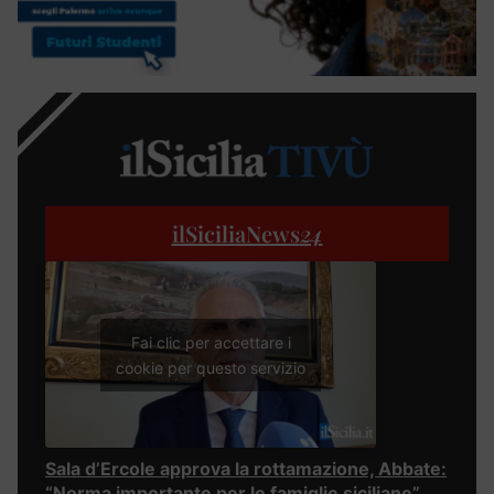
ilSiciliaNews
24
Fai clic per accettare i
cookie per questo servizio
Sala d’Ercole approva la rottamazione, Abbate:
“Norma importante per le famiglie siciliane”