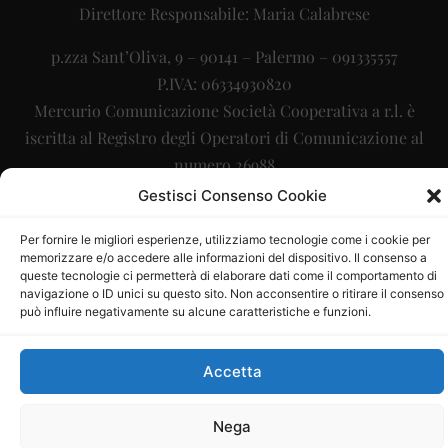
Direttore Responsabile: Maria Calabrese
p.zza Sant’Oliva, 9 – 90141 – Palermo – 091335557
P.IVA: 06334930820
Mercurio Comunicazione Società Cooperativa a r.l. è
iscritta al Registro degli Operatori di Comunicazione al
numero 26988
Gestisci Consenso Cookie
Sito gestito da
La Digitale srl
–
info@ladigitale.it
Per fornire le migliori esperienze, utilizziamo tecnologie come i cookie per
memorizzare e/o accedere alle informazioni del dispositivo. Il consenso a
queste tecnologie ci permetterà di elaborare dati come il comportamento di
navigazione o ID unici su questo sito. Non acconsentire o ritirare il consenso
può influire negativamente su alcune caratteristiche e funzioni.
Accetta
Nega