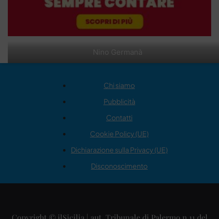
Nino Germanà
Chi siamo
Pubblicità
Contatti
Cookie Policy (UE)
Dichiarazione sulla Privacy (UE)
Disconoscimento
Copyright © ilSicilia | aut. Tribunale di Palermo n.11 del