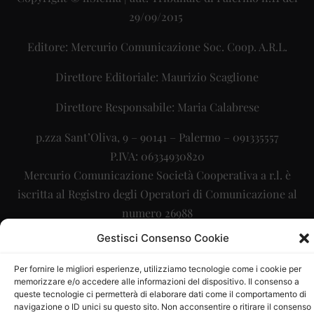
29/09/2015
Editore: Mercurio Comunicazione Soc. Coop. A.R.L.
Direttore Editoriale: Maurizio Scaglione
Direttore Responsabile: Maria Calabrese
p.zza Sant’Oliva, 9 – 90141 – Palermo – 091335557
P.IVA: 06334930820
Mercurio Comunicazione Società Cooperativa a r.l. è
iscritta al Registro degli Operatori di Comunicazione al
numero 26988
Gestisci Consenso Cookie
Sito gestito da
La Digitale srl
–
info@ladigitale.it
Per fornire le migliori esperienze, utilizziamo tecnologie come i cookie per
memorizzare e/o accedere alle informazioni del dispositivo. Il consenso a
queste tecnologie ci permetterà di elaborare dati come il comportamento di
navigazione o ID unici su questo sito. Non acconsentire o ritirare il consenso