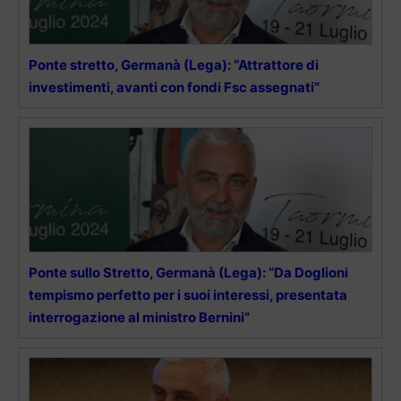
Ponte stretto, Germanà (Lega): “Attrattore di
investimenti, avanti con fondi Fsc assegnati”
Ponte sullo Stretto, Germanà (Lega): “Da Doglioni
tempismo perfetto per i suoi interessi, presentata
interrogazione al ministro Bernini”