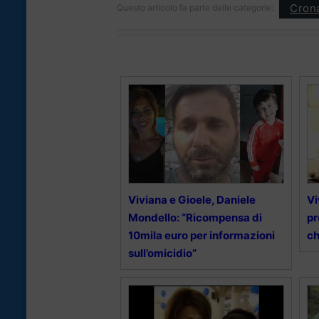
Cron
Questo articolo fa parte delle categorie:
Viviana e Gioele, Daniele
Vi
Mondello: “Ricompensa di
pr
10mila euro per informazioni
ch
sull’omicidio”