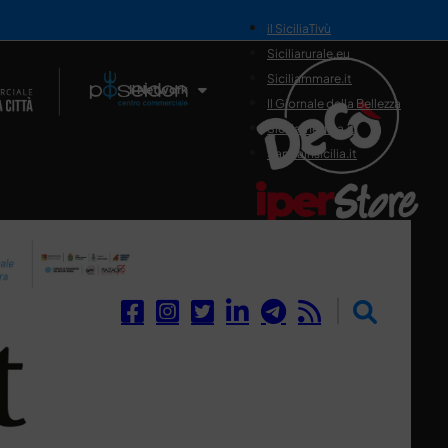
il SiciliaTivù
Siciliarurale.eu
Siciliammare.it
Il Network
Il Giornale della Bellezza
Siciliamedica.it
Sanitainsicilia.it