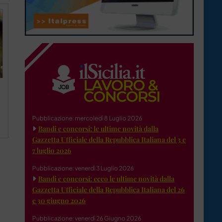
Pubblicazione: mercoledì 8 Luglio 2026
Bandi e concorsi: le ultime novità dalla
Gazzetta Ufficiale della Repubblica Italiana del 3 e
7 luglio 2026
Pubblicazione: venerdì 3 Luglio 2026
Bandi e concorsi: ecco le ultime novità dalla
Gazzetta Ufficiale della Repubblica Italiana del 26
e 30 giugno 2026
Pubblicazione: venerdì 26 Giugno 2026