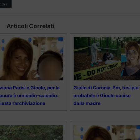
aca
Articoli Correlati
viana Parisi e Gioele, per la
Giallo di Caronia. Pm, tesi piu’
ocura è omicidio-suicidio:
probabile è Gioele ucciso
iesta l’archiviazione
dalla madre