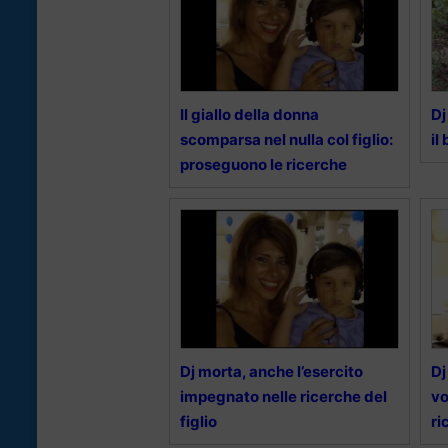
Il giallo della donna
Dj
scomparsa nel nulla col figlio:
il
proseguono le ricerche
Dj morta, anche l’esercito
Dj
impegnato nelle ricerche del
vo
figlio
ri