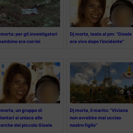
 morta: per gli investigatori
Dj morta, teste al pm: “Gioele
 bambino era con lei
era vivo dopo l’incidente”
 morta, un gruppo di
Dj morta, il marito: “Viviana
lontari si unisce alle
non avrebbe mai ucciso
cerche del piccolo Gioele
nostro figlio”