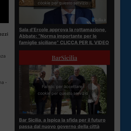
cookie per questo servizio
Sala d’Ercole approva la rottamazione,
ezzi
Abbate: “Norma importante per le
famiglie siciliane” CLICCA PER IL VIDEO
nza
BarSicilia
na -
Fai clic per accettare i
cookie per questo servizio
Bar Sicilia, a Ispica la sfida per il futuro
passa dal nuovo governo della città