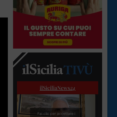
ilSiciliaNews
24
Fai clic per accettare i