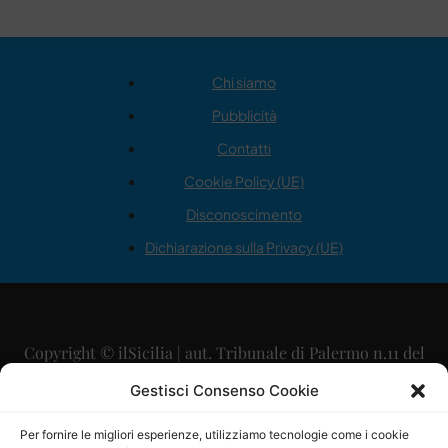
Chi siamo
Pubblicità
Contatti
Cookie Policy (UE)
Disconoscimento
Dichiarazione sulla Privacy (UE)
Copyright © ilSicilia | aut. Tribunale di Palermo n.11 del
29/09/2015
Gestisci Consenso Cookie
Editore: Mercurio Comunicazione Soc. Coop. A.R.L.
Per fornire le migliori esperienze, utilizziamo tecnologie come i cookie