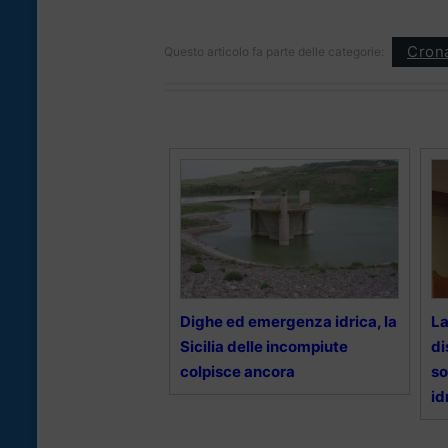
Cron
Questo articolo fa parte delle categorie:
Dighe ed emergenza idrica, la
La
Sicilia delle incompiute
di
colpisce ancora
so
id