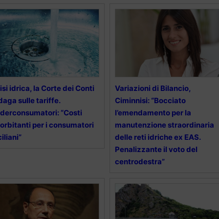
isi idrica, la Corte dei Conti
Variazioni di Bilancio,
daga sulle tariffe.
Ciminnisi: “Bocciato
derconsumatori: “Costi
l’emendamento per la
orbitanti per i consumatori
manutenzione straordinaria
ciliani”
delle reti idriche ex EAS.
Penalizzante il voto del
centrodestra”