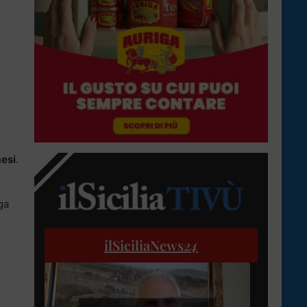
mesi
.
ga
ilSiciliaNews
24