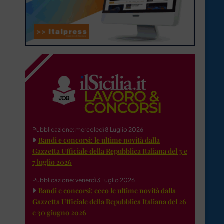
Pubblicazione: mercoledì 8 Luglio 2026
Bandi e concorsi: le ultime novità dalla
Gazzetta Ufficiale della Repubblica Italiana del 3 e
7 luglio 2026
Pubblicazione: venerdì 3 Luglio 2026
Bandi e concorsi: ecco le ultime novità dalla
Gazzetta Ufficiale della Repubblica Italiana del 26
e 30 giugno 2026