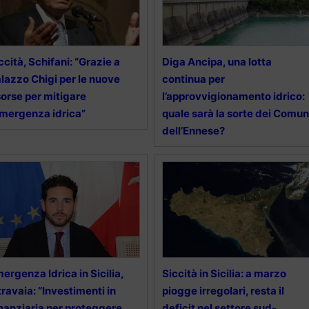
ccità, Schifani: “Grazie a
Diga Ancipa, una lotta
lazzo Chigi per le nuove
continua per
sorse per mitigare
l’approvvigionamento idrico:
emergenza idrica”
quale sarà la sorte dei Comun
dell’Ennese?
ergenza Idrica in Sicilia,
Siccità in Sicilia: a marzo
travaia: “Investimenti in
piogge irregolari, resta il
nanziaria per proteggere
deficit nel settore sud-