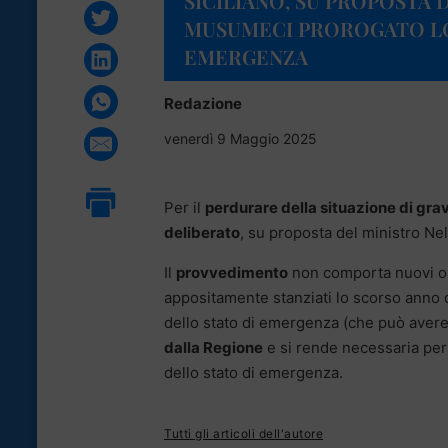
SICILIANO, SU PROPOSTA 
MUSUMECI PROROGATO LO
EMERGENZA
Redazione
venerdì 9 Maggio 2025
Per il
perdurare della situazione di grave 
deliberato
, su proposta del ministro Ne
Il
provvedimento
non comporta nuovi one
appositamente stanziati lo scorso anno d
dello stato di emergenza (che può aver
dalla Regione
e si rende necessaria per 
dello stato di emergenza.
Tutti gli articoli dell'autore