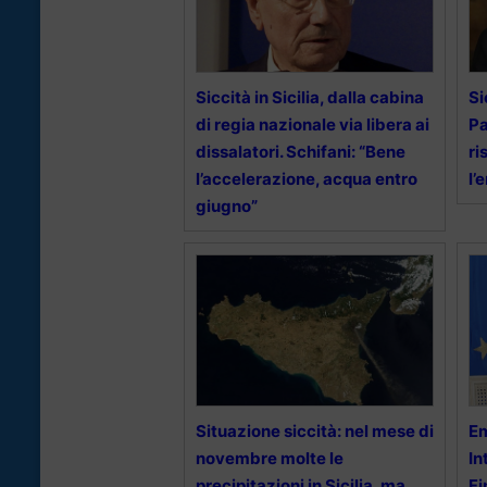
Siccità in Sicilia, dalla cabina
Si
di regia nazionale via libera ai
Pa
dissalatori. Schifani: “Bene
ri
l’accelerazione, acqua entro
l’
giugno”
Situazione siccità: nel mese di
Em
novembre molte le
In
precipitazioni in Sicilia, ma
Fi