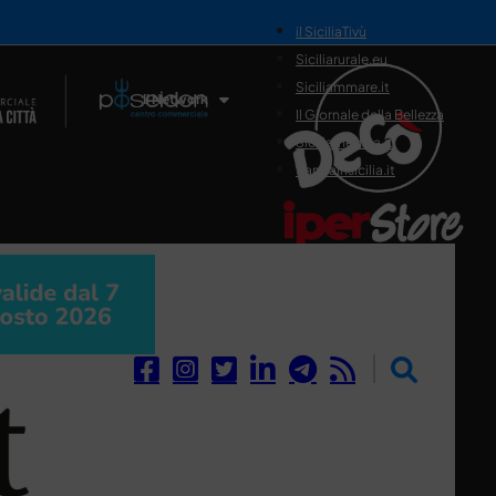
il SiciliaTivù
Siciliarurale.eu
Siciliammare.it
Il Network
Il Giornale della Bellezza
Siciliamedica.it
Sanitainsicilia.it