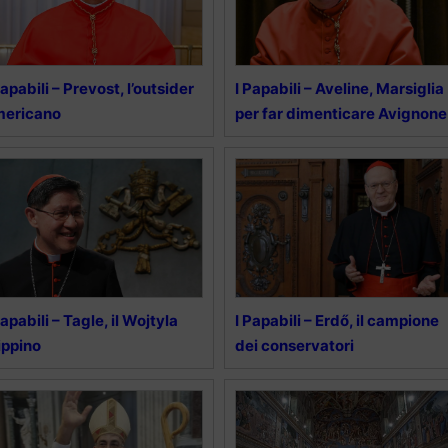
Papabili – Prevost, l’outsider
I Papabili – Aveline, Marsiglia
mericano
per far dimenticare Avignone
Papabili – Tagle, il Wojtyla
I Papabili – Erdő, il campione
lippino
dei conservatori