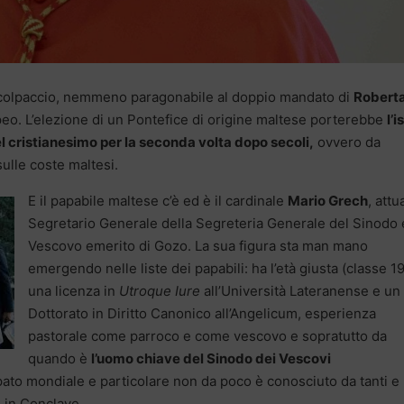
n colpaccio, nemmeno paragonabile al doppio mandato di
Robert
eo. L’elezione di un Pontefice di origine maltese porterebbe
l’i
el cristianesimo per la seconda volta dopo secoli,
ovvero da
ulle coste maltesi.
E il papabile maltese c’è ed è il cardinale
Mario Grech
, attu
Segretario Generale della Segreteria Generale del Sinodo 
Vescovo emerito di Gozo. La sua figura sta man mano
emergendo nelle liste dei papabili: ha l’età giusta (classe 1
una licenza in
Utroque Iure
all’Università Lateranense e un
Dottorato in Diritto Canonico all’Angelicum, esperienza
pastorale come parroco e come vescovo e sopratutto da
quando è
l’uomo chiave del Sinodo dei Vescovi
ato mondiale e particolare non da poco è conosciuto da tanti e
 in Conclave.