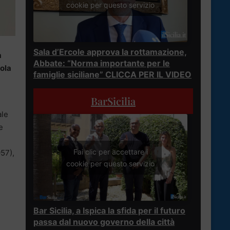
cookie per questo servizio
Sala d’Ercole approva la rottamazione,
a
Abbate: “Norma importante per le
sola
famiglie siciliane” CLICCA PER IL VIDEO
BarSicilia
ale
e
Fai clic per accettare i
957),
cookie per questo servizio
Bar Sicilia, a Ispica la sfida per il futuro
passa dal nuovo governo della città