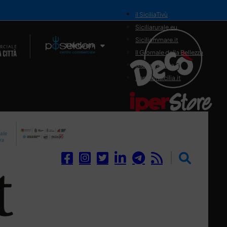
il SiciliaTivù
Siciliarurale.eu
Siciliammare.it
Il Network
Il Giornale della Bellezza
Siciliamedica.it
Sanitainsicilia.it