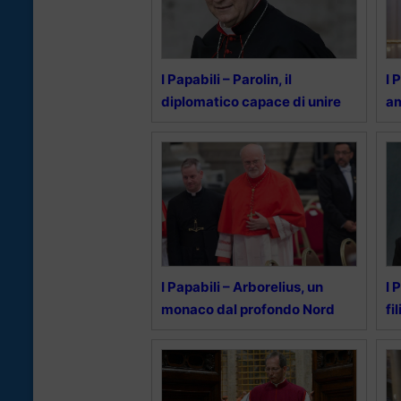
I Papabili – Parolin, il
I 
diplomatico capace di unire
a
I Papabili – Arborelius, un
I 
monaco dal profondo Nord
fi