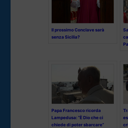
Il prossimo Conclave sarà
Sa
senza Sicilia?
ca
P
Papa Francesco ricorda
Tr
Lampedusa: “È Dio che ci
es
chiede di poter sbarcare”
cr