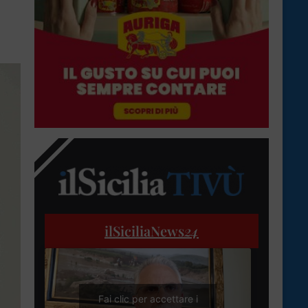
ilSiciliaNews
24
Fai clic per accettare i