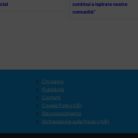
cial
continui a ispirare nostre
comunità”
Chi siamo
Pubblicità
Contatti
Cookie Policy (UE)
Disconoscimento
Dichiarazione sulla Privacy (UE)