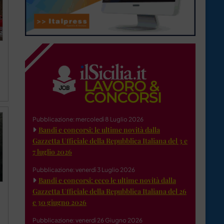
Pubblicazione: mercoledì 8 Luglio 2026
Bandi e concorsi: le ultime novità dalla
Gazzetta Ufficiale della Repubblica Italiana del 3 e
7 luglio 2026
Pubblicazione: venerdì 3 Luglio 2026
Bandi e concorsi: ecco le ultime novità dalla
Gazzetta Ufficiale della Repubblica Italiana del 26
e 30 giugno 2026
Pubblicazione: venerdì 26 Giugno 2026