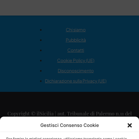
Chi siamo
Pubblicità
Contatti
Cookie Policy (UE)
Disconoscimento
Dichiarazione sulla Privacy (UE)
Copyright © ilSicilia | aut. Tribunale di Palermo n.11 del
29/09/2015
Gestisci Consenso Cookie
Editore: Mercurio Comunicazione Soc. Coop. A.R.L.
Per fornire le migliori esperienze, utilizziamo tecnologie come i cookie