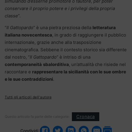
simulando d’esserne promotore o fautore, per poter
conservare il proprio potere e i privilegi della propria
classe
”.
“
Il Gattopardo
” è una pietra preziosa della
letteratura
italiana novecentesca
, in grado di raggiungere il pubblico
internazionale, grazie anche alla trasposizione
cinematografica. Sebbene il contesto storico sia differente
dal nostro, “
Il Gattopardo
” è intriso di una
contemporaneità
sbalorditiva
, un’attualità che risiede nel
raccontare e
rappresentare la sicilianità con le sue ombre
e le sue contraddizioni
.
Tutti gli articoli dell'autore
Cronaca
Questo articolo fa parte delle categorie:
Condividi