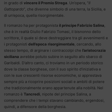
in grado di
vincere il Premio Strega
. Un’opera, “
Il
Gattopardo
”, che divenne simbolo di una terra, la Sicilia, e
di un’epoca, quella risorgimentale.
Il romanzo ha per protagonista
il principe Fabrizio Salina
,
che è in realtà Giulio Fabrizio Tomasi, il bisnonno dello
scrittore, il quale si deve destreggiare tra gli avvenimenti e
i protagonisti
dell’epoca
risorgimentale
, cercando, allo
stesso tempo, di arginare i contraccolpi che
l’aristocrazia
siciliana
avrebbe potuto subire in seguito allo sbarco di
Garibaldi. D’altro canto, ci troviamo in un periodo storico
dove la classe borghese, con il suo spirito d’iniziativa e
con le sue crescenti risorse economiche, si apprestava
sempre più a ricoprire posizioni sociali e ambiti di potere
che tradizionalmente erano appartenute alla nobiltà. Nel
romanzo è
Tancredi
, nipote del principe Salina, a
comprendere che i tempi stavano cambiando, ergendosi,
quindi, a difensore della borghesia.