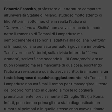
Edoardo Esposito
, professore di letterature comparate
all’università Statale di Milano, studioso molto attento di
Elio Vittorini, sottolineò che in realtà l’autore di
“
Conversazione in Sicilia
” non aveva stroncato in modo
netto il romanzo di Tomasi di Lampedusa ma
semplicemente esso non si adattava alla collana “
Gettoni
”
di Einaudi, collana pensata per autori giovani e innovativi.
Tant’è vero che Vittorini, sulla rivista letteraria “
Linea
d’ombra
”, scriverà che secondo lui “
Il Gattopardo
” era un
buon romanzo ma era mancante di qualcosa, esortando
l’autore a revisionare quanto aveva scritto. Era insomma
un
testo bisognoso di qualche aggiustamento
. Ma Tomasi di
Lampedusa non avrà mai il tempo per rimaneggiare il testo
del proprio romanzo in quanto la morte lo coglierà
prematuramente, precisamente il 23 luglio 1957, a Roma.
Infatti, poco tempo prima gli era stato diagnosticato un
tumore ai polmoni e in quello stesso anno aveva ultimato,