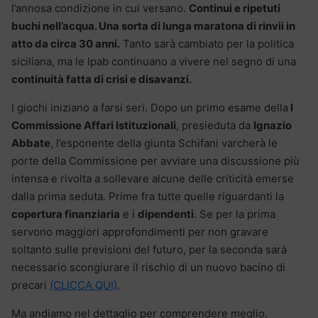
l’annosa condizione in cui versano.
Continui e ripetuti
buchi nell’acqua. Una sorta di lunga maratona di rinvii in
atto da circa 30 anni.
Tanto sarà cambiato per la politica
siciliana, ma le Ipab continuano a vivere nel segno di una
continuità fatta di crisi e disavanzi.
I giochi iniziano a farsi seri. Dopo un primo esame della
I
Commissione Affari Istituzionali
, presieduta da
Ignazio
Abbate
, l’esponente della giunta Schifani varcherà le
porte della Commissione per avviare una discussione più
intensa e rivolta a sollevare alcune delle criticità emerse
dalla prima seduta. Prime fra tutte quelle riguardanti la
copertura finanziaria
e i
dipendenti
. Se per la prima
servono maggiori approfondimenti per non gravare
soltanto sulle previsioni del futuro, per la seconda sarà
necessario scongiurare il rischio di un nuovo bacino di
precari
(CLICCA QUI)
.
Ma andiamo nel dettaglio per comprendere meglio,