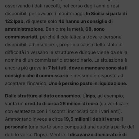
osservando i dati raccolti, nel corso degli anni e resi
disponibili per ovviare i monitoraggi.
In Sicilia si parla di
122 Ipab
, di queste solo
46 hanno un consiglio di
amministrazione.
Ben oltre la metà,
68, sono
commissariati,
perché il cda fatica a trovare persone
disponibili ad insediarsi, proprio a causa dello stato di
difficoltà in versano le strutture e dunque viene da se la
nomina di un commissario straordinario. La situazione è
ancora più grave in
7 Istituti, dove a mancare sono sia il
consiglio che il commissario
e nessuno è disposto ad
accettare l’incarico.
Uno è persino posto in liquidazione.
Dalle strutture al dato economico.
L’
Inps
, ad esempio,
vanta un
credito di circa 26 milioni di euro
(da verificare
con esattezza con i riscontri incrociati con i vari enti).
Ammontano invece a circa
19,5 milioni i debiti verso il
personale
(una parte sono computati una quota a parte del
debito verso l’Inps). Mentre il
disavanzo dichiarato è di