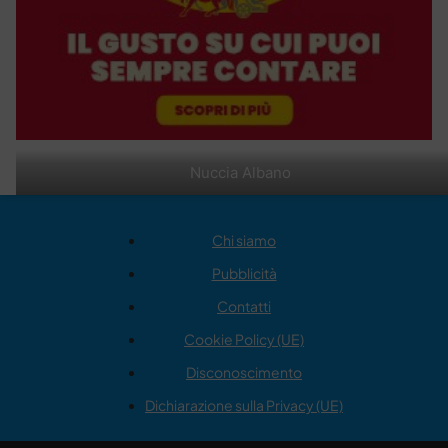
Nuccia Albano
Chi siamo
Pubblicità
Contatti
Cookie Policy (UE)
Disconoscimento
Dichiarazione sulla Privacy (UE)