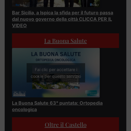
Bar Sicilia, a Ispica la sfida per il futuro passa
dal nuovo governo della città CLICCA PER IL
VIDEO
La Buona Salute
Fai clic per accettare i
cookie per questo servizio
La Buona Salute 63° puntata: Ortopedia
oncologica
Oltre il Castello