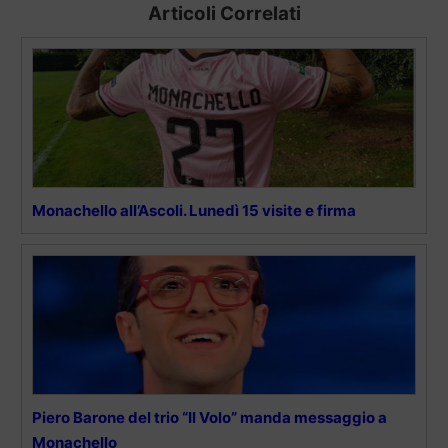
Articoli Correlati
Monachello all’Ascoli. Lunedì 15 visite e firma
Piero Barone del trio “Il Volo” manda messaggio a
Monachello