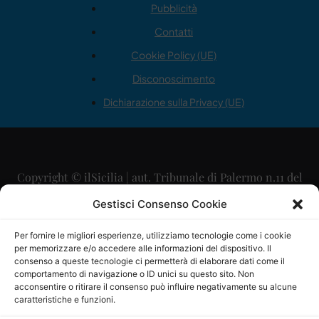
Pubblicità
Contatti
Cookie Policy (UE)
Disconoscimento
Dichiarazione sulla Privacy (UE)
Copyright © ilSicilia | aut. Tribunale di Palermo n.11 del
29/09/2015
Gestisci Consenso Cookie
Editore: Mercurio Comunicazione Soc. Coop. A.R.L.
Per fornire le migliori esperienze, utilizziamo tecnologie come i cookie
per memorizzare e/o accedere alle informazioni del dispositivo. Il
Direttore Editoriale: Maurizio Scaglione
consenso a queste tecnologie ci permetterà di elaborare dati come il
comportamento di navigazione o ID unici su questo sito. Non
Direttore Responsabile: Maria Calabrese
acconsentire o ritirare il consenso può influire negativamente su alcune
caratteristiche e funzioni.
p.zza Sant’Oliva, 9 – 90141 – Palermo – 091335557