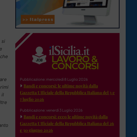
 si
 e
 che
rare
Pubblicazione: mercoledì 8 Luglio 2026
Bandi e concorsi: le ultime novità dalla
primi
Gazzetta Ufficiale della Repubblica Italiana del 3 e
il
7 luglio 2026
ltre
Pubblicazione: venerdì 3 Luglio 2026
Bandi e concorsi: ecco le ultime novità dalla
Gazzetta Ufficiale della Repubblica Italiana del 26
anto
e 30 giugno 2026