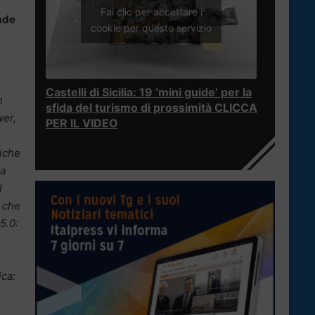
Fai clic per accettare i
Made
cookie per questo servizio
Castelli di Sicilia: 19 ‘mini guide’ per la
n
sfida del turismo di prossimità CLICCA
wer,
PER IL VIDEO
tiche
ta
l
o che
5.0:
ica: