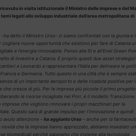
ricevuto in visita istituzionale il Ministro delle imprese e del 
 temi legati allo sviluppo industriale dell’area metropolitana di
ha detto il Ministro Urso- ci siamo confrontati con la giunta e i
 cogliere nuove opportunità che esistono per fare di Catania u
igitale e l’energia rinnovabile. Penso alla St e all’Enel Green Po
lto di investire a Catania. E proprio questi due asset strategici
ntieri e Leonardo a rappresentare l’Italia per delineare le poli
Francia e Germania. Tutto questo in una città che è sempre sta
resenza di un importante aeroporto e delle ricadute positive per i
re che cresce di più. Per le imprese più piccole il primo progett
berando le risorse incagliate nel Pnrr, è il modello Transizione 
r le imprese che vogliono rinnovare i propri macchinari per la
gitale. Questo sarà di grande impulso per l’innovazione e quindi
o avuto attenzione –
ha aggiunto Urso
– anche per la farmaceut
nde novità che le imprese hanno apprezzato, abbiamo insediato un
rese biomedicali perché sappiamo che insieme alla tecnologia