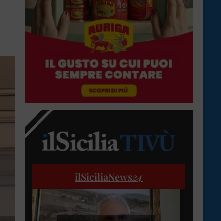
ilSiciliaNews
24