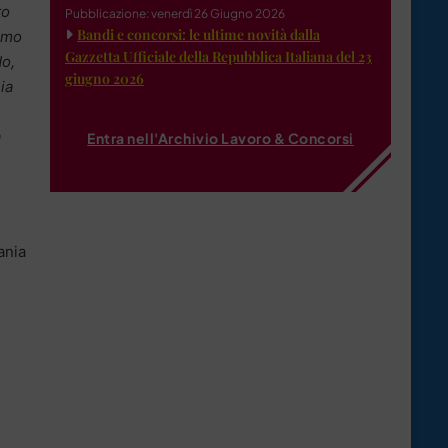
to
Pubblicazione: venerdì 26 Giugno 2026
Bandi e concorsi: le ultime novità dalla
iamo
Gazzetta Ufficiale della Repubblica Italiana del 23
do,
giugno 2026
ia
a
Entra nell'Archivio Lavoro & Concorsi
ania