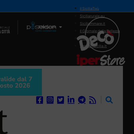
il SiciliaTivù
Siciliarurale.eu
Siciliammare.it
Il Network
Il Giornale della Bellezza
Siciliamedica.it
Sanitainsicilia.it