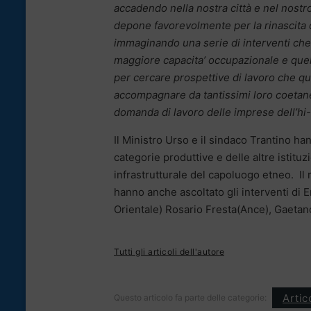
accadendo nella nostra città e nel nostr
depone favorevolmente per la rinascita 
immaginando una serie di interventi che
maggiore capacita’ occupazionale e quell’
per cercare prospettive di lavoro che q
accompagnare da tantissimi loro coetane
domanda di lavoro delle imprese dell’hi
Il Ministro Urso e il sindaco Trantino han
categorie produttive e delle altre istitu
infrastrutturale del capoluogo etneo. Il
hanno anche ascoltato gli interventi di E
Orientale) Rosario Fresta(Ance), Gaeta
Tutti gli articoli dell'autore
Artic
Questo articolo fa parte delle categorie: