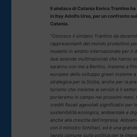
Il sindaco di Catania Enrico Trantino ha 
in Itay Adolfo Urso, per un confronto sui
Catania.
“
Conosco il sindaco Trantino da decenni -
rappresentanti del mondo produttivo per
modello in ambito internazionale per il d
due aziende multinazionali che hanno sce
saranno con me a Berlino, insieme a Finca
europee dello sviluppo green insieme a 
strategica per la Sicilia, anche per la p
turismo che insieme ai servizi è il setto
porteremo in campo nei prossimi mesi, li
crediti fiscali agevolati significativi pe
sostenibilità ecologica, ambientale e di
anche alla crescita dell’impresa. Abbiam
con il ministro Schillaci, ed è una gra
tavolo comune sulla politica per le imp