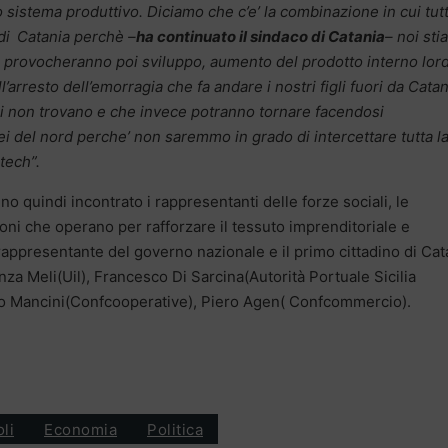
o sistema produttivo. Diciamo che c’e’ la combinazione in cui tut
di
Catania perchè –
ha continuato il sindaco di Catania
– noi st
 provocheranno poi sviluppo, aumento del prodotto interno lor
arresto dell’emorragia che fa andare i nostri figli fuori da Catan
ui non trovano e che invece potranno tornare facendosi
i del nord perche’ non saremmo in grado di intercettare tutta l
-tech”.
no quindi incontrato i rappresentanti delle forze sociali, le
zioni che operano per rafforzare il tessuto imprenditoriale e
 rappresentante del governo nazionale e il primo cittadino di Cat
nza Meli(Uil), Francesco Di Sarcina(Autorità Portuale Sicilia
no Mancini(Confcooperative), Piero Agen( Confcommercio).
oli
Economia
Politica