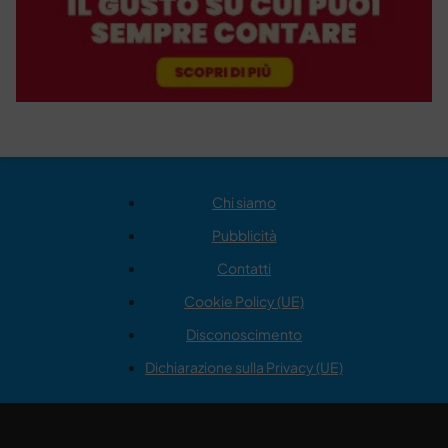
Chi siamo
Pubblicità
Contatti
Cookie Policy (UE)
Disconoscimento
Dichiarazione sulla Privacy (UE)