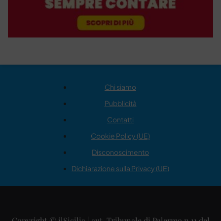
Chi siamo
Pubblicità
Contatti
Cookie Policy (UE)
Disconoscimento
Dichiarazione sulla Privacy (UE)
Copyright © ilSicilia | aut. Tribunale di Palermo n.11 del