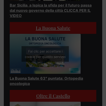
Bar Sicilia, a Ispica la sfida per il futuro passa
dal nuovo governo della città CLICCA PER IL
VIDEO
La Buona Salute
Fai clic per accettare i
cookie per questo servizio
La Buona Salute 63° puntata: Ortopedia
oncologica
Oltre il Castello