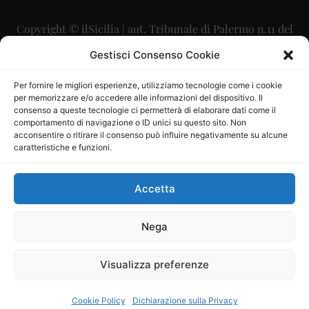
Copyright © ilSicilia | aut. Tribunale di Palermo n.11 del
29/09/2015
Gestisci Consenso Cookie
Editore: Mercurio Comunicazione Soc. Coop. A.R.L.
Per fornire le migliori esperienze, utilizziamo tecnologie come i cookie
per memorizzare e/o accedere alle informazioni del dispositivo. Il
Direttore Editoriale: Maurizio Scaglione
consenso a queste tecnologie ci permetterà di elaborare dati come il
comportamento di navigazione o ID unici su questo sito. Non
Direttore Responsabile: Maria Calabrese
acconsentire o ritirare il consenso può influire negativamente su alcune
caratteristiche e funzioni.
p.zza Sant’Oliva, 9 – 90141 – Palermo – 091335557
P.IVA: 06334930820
Accetta
Mercurio Comunicazione Società Cooperativa a r.l. è
iscritta al Registro degli Operatori di Comunicazione al
Nega
numero 26988
Visualizza preferenze
Sito gestito da
La Digitale srl
–
info@ladigitale.it
Cookie Policy
Dichiarazione sulla Privacy