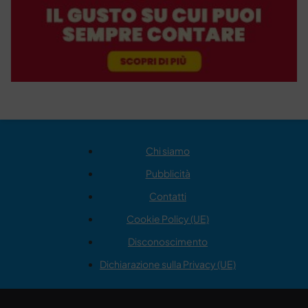
Chi siamo
Pubblicità
Contatti
Cookie Policy (UE)
Disconoscimento
Dichiarazione sulla Privacy (UE)