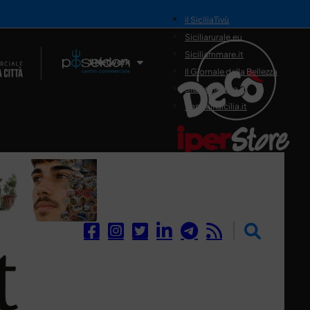
il SiciliaTivù
Siciliarurale.eu
Siciliammare.it
Il Network
Il Giornale della Bellezza
Siciliamedica.it
Sanitainsicilia.it