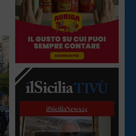
ilSiciliaNews
24