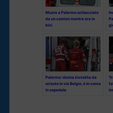
Muore a Palermo schiacciato
In
da un camion mentre era in
Pa
bici
g
Palermo: donna investita da
Tr
un’auto in via Belgio, è in coma
fa
in ospedale
im