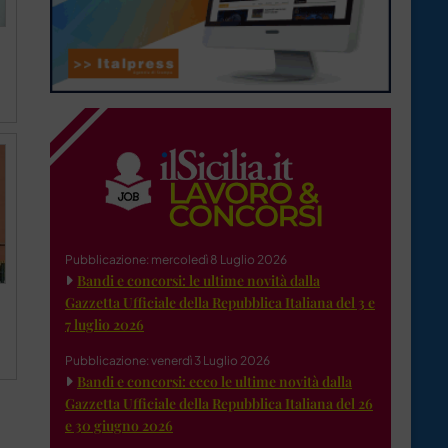
Pubblicazione: mercoledì 8 Luglio 2026
Bandi e concorsi: le ultime novità dalla
Gazzetta Ufficiale della Repubblica Italiana del 3 e
7 luglio 2026
Pubblicazione: venerdì 3 Luglio 2026
Bandi e concorsi: ecco le ultime novità dalla
Gazzetta Ufficiale della Repubblica Italiana del 26
e 30 giugno 2026