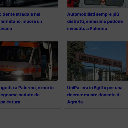
cidente stradale nel
Automobilisti sempre più
lermitano, muore un
distratti, ennesimo pedone
iovane
investito a Palermo
agedia a Palermo, è morto
UniPa, era in Egitto per una
legname caduto da
ricerca: muore docente di
palcatura
Agraria