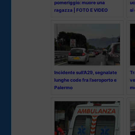
pomeriggio: muore una
uc
ragazza | FOTO E VIDEO
si
Incidente sull’A29, segnalate
Tr
lunghe code fra l’aeroporto e
ve
Palermo
m