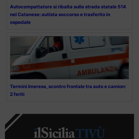
Autocompattatore si ribalta sulla strada statale 514
nel Catanese: autista soccorso e trasferito in
ospedale
Termini Imerese, scontro frontale tra auto e camion:
2 feriti