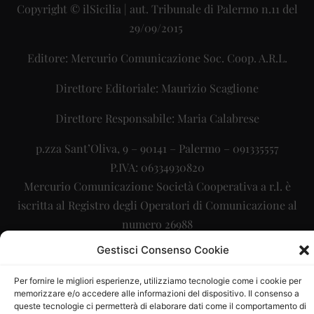
Copyright © ilSicilia | aut. Tribunale di Palermo n.11 del
29/09/2015
Editore: Mercurio Comunicazione Soc. Coop. A.R.L.
Direttore Editoriale: Maurizio Scaglione
Direttore Responsabile: Maria Calabrese
p.zza Sant’Oliva, 9 – 90141 – Palermo – 091335557
P.IVA: 06334930820
Mercurio Comunicazione Società Cooperativa a r.l. è
iscritta al Registro degli Operatori di Comunicazione al
numero 26988
Gestisci Consenso Cookie
Sito gestito da
La Digitale srl
–
info@ladigitale.it
Per fornire le migliori esperienze, utilizziamo tecnologie come i cookie per
memorizzare e/o accedere alle informazioni del dispositivo. Il consenso a
queste tecnologie ci permetterà di elaborare dati come il comportamento di