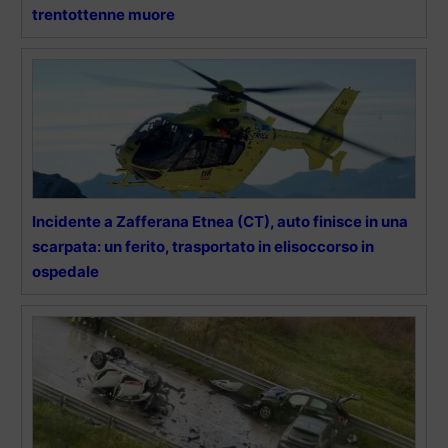
trentottenne muore
Incidente a Zafferana Etnea (CT), auto finisce in una
scarpata: un ferito, trasportato in elisoccorso in
ospedale