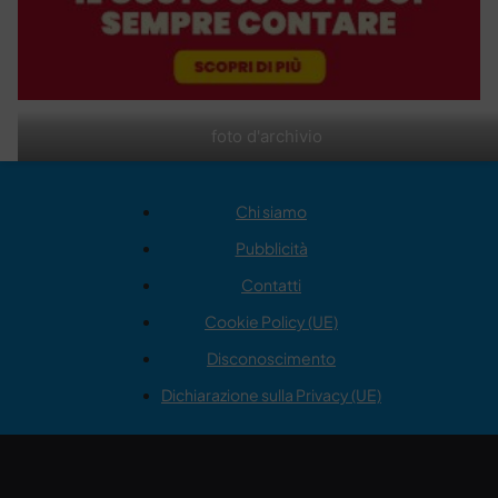
foto d'archivio
Chi siamo
Pubblicità
Contatti
Cookie Policy (UE)
Disconoscimento
Dichiarazione sulla Privacy (UE)