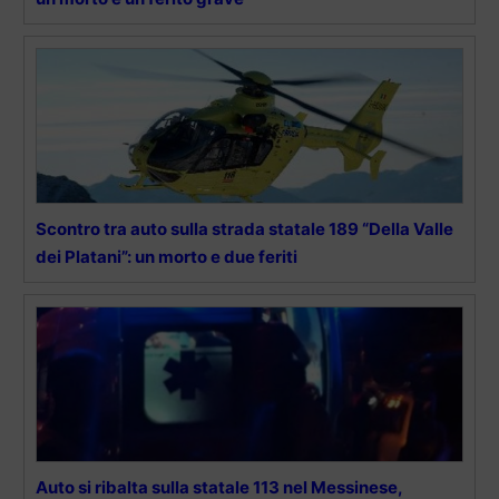
Scontro tra auto sulla strada statale 189 “Della Valle
dei Platani”: un morto e due feriti
Auto si ribalta sulla statale 113 nel Messinese,