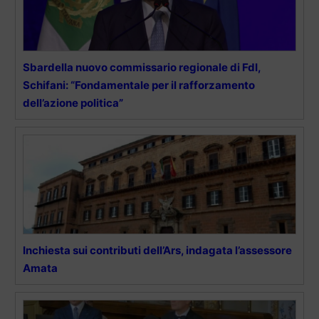
Sbardella nuovo commissario regionale di FdI,
Schifani: “Fondamentale per il rafforzamento
dell’azione politica”
Inchiesta sui contributi dell’Ars, indagata l’assessore
Amata