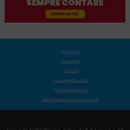
Chi siamo
Pubblicità
Contatti
Cookie Policy (UE)
Disconoscimento
Dichiarazione sulla Privacy (UE)