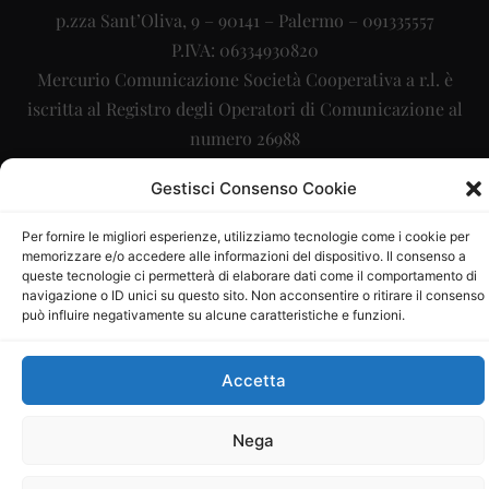
p.zza Sant’Oliva, 9 – 90141 – Palermo – 091335557
P.IVA: 06334930820
Mercurio Comunicazione Società Cooperativa a r.l. è
iscritta al Registro degli Operatori di Comunicazione al
numero 26988
Sito gestito da
La Digitale srl
–
info@ladigitale.it
Gestisci Consenso Cookie
Per fornire le migliori esperienze, utilizziamo tecnologie come i cookie per
memorizzare e/o accedere alle informazioni del dispositivo. Il consenso a
queste tecnologie ci permetterà di elaborare dati come il comportamento di
navigazione o ID unici su questo sito. Non acconsentire o ritirare il consenso
può influire negativamente su alcune caratteristiche e funzioni.
Accetta
Nega