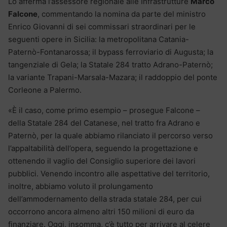
Lo afferma l’assessore regionale alle Infrastrutture
Marco
Falcone
, commentando la nomina da parte del ministro
Enrico Giovanni di sei commissari straordinari per le
seguenti opere in Sicilia: la metropolitana Catania-
Paternò-Fontanarossa; il bypass ferroviario di Augusta; la
tangenziale di Gela; la Statale 284 tratto Adrano-Paternò;
la variante Trapani-Marsala-Mazara; il raddoppio del ponte
Corleone a Palermo.
«È il caso, come primo esempio – prosegue Falcone –
della Statale 284 del Catanese, nel tratto fra Adrano e
Paternò, per la quale abbiamo rilanciato il percorso verso
l’appaltabilità dell’opera, seguendo la progettazione e
ottenendo il vaglio del Consiglio superiore dei lavori
pubblici. Venendo incontro alle aspettative del territorio,
inoltre, abbiamo voluto il prolungamento
dell’ammodernamento della strada statale 284, per cui
occorrono ancora almeno altri 150 milioni di euro da
finanziare. Oggi, insomma, c’è tutto per arrivare al celere