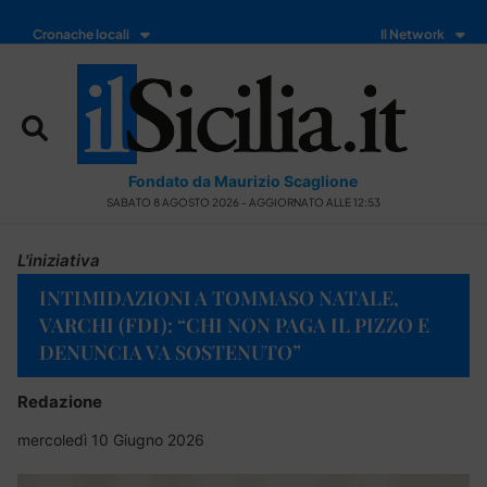
Cronache locali
Il Network
Fondato da Maurizio Scaglione
SABATO 8 AGOSTO 2026 - AGGIORNATO ALLE 12:53
L'iniziativa
INTIMIDAZIONI A TOMMASO NATALE,
VARCHI (FDI): “CHI NON PAGA IL PIZZO E
DENUNCIA VA SOSTENUTO”
Redazione
mercoledì 10 Giugno 2026