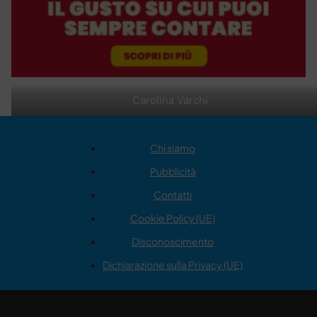
Carolina Varchi
Chi siamo
Pubblicità
Contatti
Cookie Policy (UE)
Disconoscimento
Dichiarazione sulla Privacy (UE)