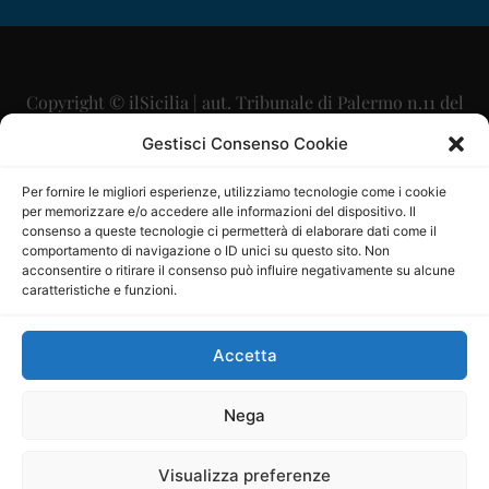
Copyright © ilSicilia | aut. Tribunale di Palermo n.11 del
29/09/2015
Gestisci Consenso Cookie
Editore: Mercurio Comunicazione Soc. Coop. A.R.L.
Per fornire le migliori esperienze, utilizziamo tecnologie come i cookie
per memorizzare e/o accedere alle informazioni del dispositivo. Il
Direttore Editoriale: Maurizio Scaglione
consenso a queste tecnologie ci permetterà di elaborare dati come il
comportamento di navigazione o ID unici su questo sito. Non
Direttore Responsabile: Maria Calabrese
acconsentire o ritirare il consenso può influire negativamente su alcune
caratteristiche e funzioni.
p.zza Sant’Oliva, 9 – 90141 – Palermo – 091335557
P.IVA: 06334930820
Accetta
Mercurio Comunicazione Società Cooperativa a r.l. è
iscritta al Registro degli Operatori di Comunicazione al
Nega
numero 26988
Visualizza preferenze
Sito gestito da
La Digitale srl
–
info@ladigitale.it