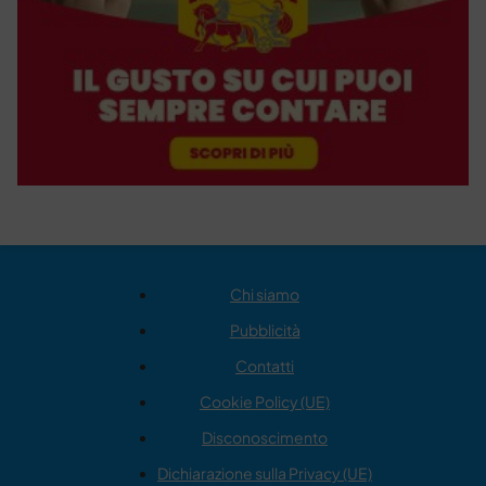
Chi siamo
Pubblicità
Contatti
Cookie Policy (UE)
Disconoscimento
Dichiarazione sulla Privacy (UE)