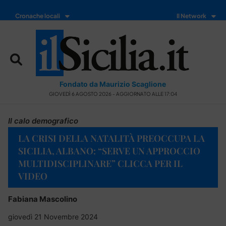
Cronache locali
Il Network
Fondato da Maurizio Scaglione
GIOVEDÌ 6 AGOSTO 2026 - AGGIORNATO ALLE 17:04
Il calo demografico
LA CRISI DELLA NATALITÀ PREOCCUPA LA
SICILIA, ALBANO: “SERVE UN APPROCCIO
MULTIDISCIPLINARE” CLICCA PER IL
VIDEO
Fabiana Mascolino
giovedì 21 Novembre 2024