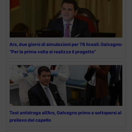
Ars, due giorni di simulazioni per 78 liceali. Galvagno:
“Per la prima volta si realizza il progetto”
Test antidroga all’Ars, Galvagno primo a sottoporsi al
prelievo del capello