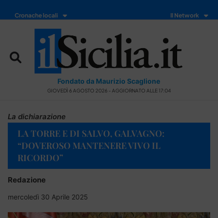
Cronache locali
Il Network
Fondato da Maurizio Scaglione
GIOVEDÌ 6 AGOSTO 2026 - AGGIORNATO ALLE 17:04
La dichiarazione
LA TORRE E DI SALVO, GALVAGNO:
“DOVEROSO MANTENERE VIVO IL
RICORDO”
Redazione
mercoledì 30 Aprile 2025