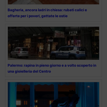
Bagheria, ancora ladri in chiesa: rubati calici e
offerte per i poveri, gettate le ostie
Palermo: rapina in pieno giorno e a volto scoperto in
una gioielleria del Centro