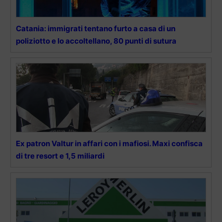
Catania: immigrati tentano furto a casa di un
poliziotto e lo accoltellano, 80 punti di sutura
Ex patron Valtur in affari con i mafiosi. Maxi confisca
di tre resort e 1,5 miliardi