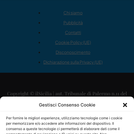
Chi siamo
Pubblicità
Contatti
Cookie Policy (UE)
Disconoscimento
Dichiarazione sulla Privacy (UE)
Copyright © ilSicilia | aut. Tribunale di Palermo n.11 del
29/09/2015
Gestisci Consenso Cookie
Editore: Mercurio Comunicazione Soc. Coop. A.R.L.
Per fornire le migliori esperienze, utilizziamo tecnologie come i cookie
per memorizzare e/o accedere alle informazioni del dispositivo. Il
Direttore Editoriale: Maurizio Scaglione
consenso a queste tecnologie ci permetterà di elaborare dati come il