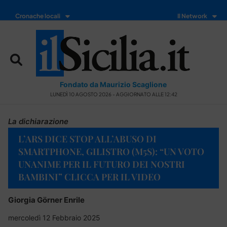
Cronache locali
Il Network
Fondato da Maurizio Scaglione
LUNEDÌ 10 AGOSTO 2026 - AGGIORNATO ALLE 12:42
La dichiarazione
L’ARS DICE STOP ALL’ABUSO DI
SMARTPHONE, GILISTRO (M5S): “UN VOTO
UNANIME PER IL FUTURO DEI NOSTRI
BAMBINI” CLICCA PER IL VIDEO
Giorgia Görner Enrile
mercoledì 12 Febbraio 2025