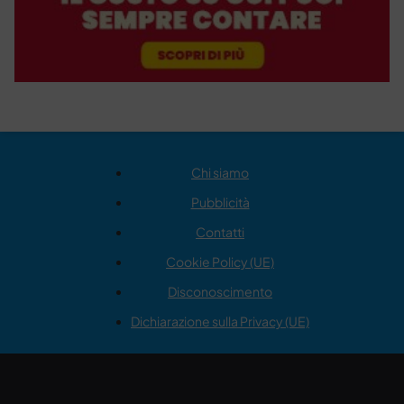
Chi siamo
Pubblicità
Contatti
Cookie Policy (UE)
Disconoscimento
Dichiarazione sulla Privacy (UE)