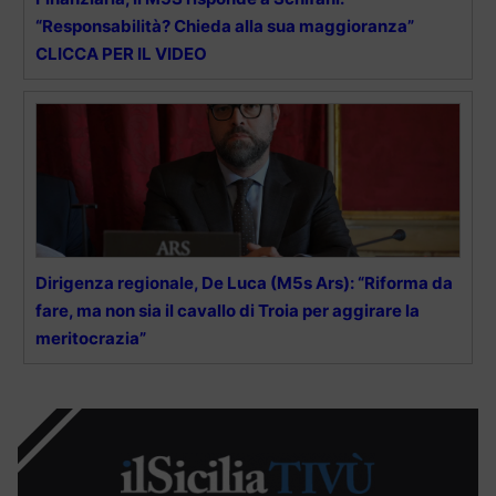
“Responsabilità? Chieda alla sua maggioranza”
CLICCA PER IL VIDEO
Dirigenza regionale, De Luca (M5s Ars): “Riforma da
fare, ma non sia il cavallo di Troia per aggirare la
meritocrazia”