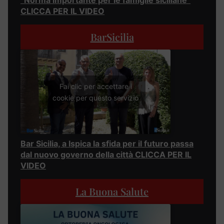
“Norma importante per le famiglie siciliane”
CLICCA PER IL VIDEO
BarSicilia
Fai clic per accettare i
cookie per questo servizio
Bar Sicilia, a Ispica la sfida per il futuro passa
dal nuovo governo della città CLICCA PER IL
VIDEO
La Buona Salute