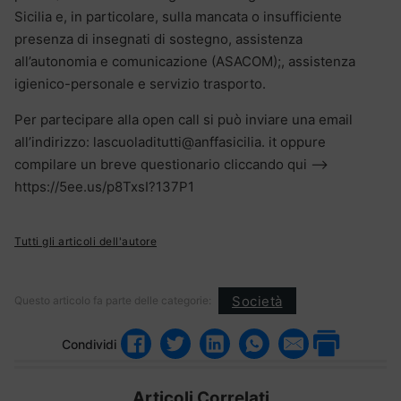
Sicilia e, in particolare, sulla mancata o insufficiente
presenza di insegnati di sostegno, assistenza
all’autonomia e comunicazione (ASACOM);, assistenza
igienico-personale e servizio trasporto.
Per partecipare alla open call si può inviare una email
all’indirizzo: lascuoladitutti@anffasicilia. it oppure
compilare un breve questionario cliccando qui —>
https://5ee.us/p8TxsI?137P1
Tutti gli articoli dell'autore
Società
Questo articolo fa parte delle categorie:
Condividi
Articoli Correlati