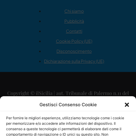
Chi siamo
Pubblicità
Contatti
Cookie Policy (UE)
Disconoscimento
Dichiarazione sulla Privacy (UE)
Copyright © ilSicilia | aut. Tribunale di Palermo n.11 del
29/09/2015
Gestisci Consenso Cookie
Editore: Mercurio Comunicazione Soc. Coop. A.R.L.
Per fornire le migliori esperienze, utilizziamo tecnologie come i cookie
per memorizzare e/o accedere alle informazioni del dispositivo. Il
Direttore Editoriale: Maurizio Scaglione
consenso a queste tecnologie ci permetterà di elaborare dati come il
comportamento di navigazione o ID unici su questo sito. Non