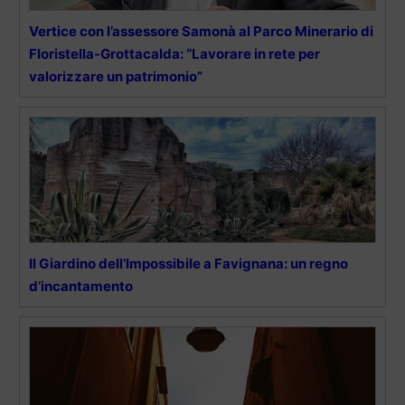
Vertice con l’assessore Samonà al Parco Minerario di
Floristella-Grottacalda: “Lavorare in rete per
valorizzare un patrimonio”
Il Giardino dell’Impossibile a Favignana: un regno
d’incantamento