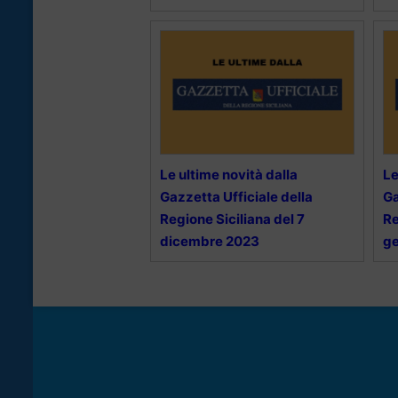
Le ultime novità dalla
Le
Gazzetta Ufficiale della
Ga
Regione Siciliana del 7
Re
dicembre 2023
g