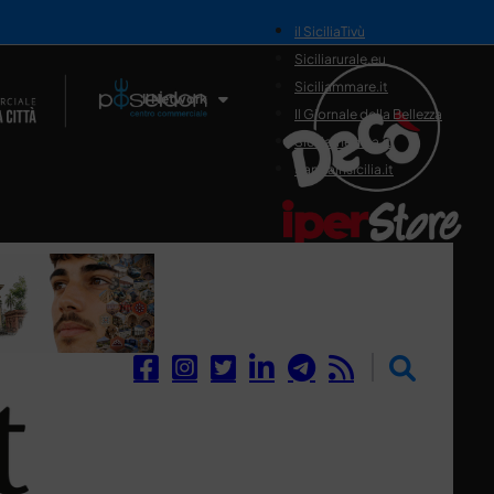
il SiciliaTivù
Siciliarurale.eu
Siciliammare.it
Il Network
Il Giornale della Bellezza
Siciliamedica.it
Sanitainsicilia.it