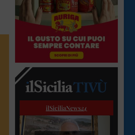
ilSiciliaNews
24