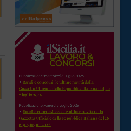
o
Pubblicazione: mercoledì 8 Luglio 2026
Bandi e concorsi: le ultime novità dalla
Gazzetta Ufficiale della Repubblica Italiana del 3 e
7 luglio 2026
Pubblicazione: venerdì 3 Luglio 2026
Bandi e concorsi: ecco le ultime novità dalla
Gazzetta Ufficiale della Repubblica Italiana del 26
e 30 giugno 2026