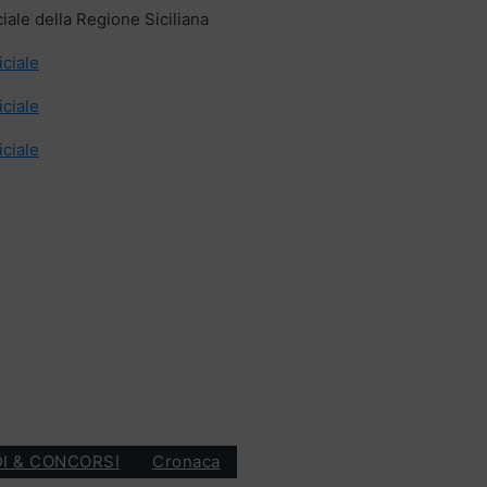
ciale della Regione Siciliana
iciale
iciale
iciale
I & CONCORSI
Cronaca