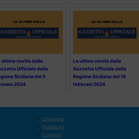
 ultime novità dalla
Le ultime novità dalla
zzetta Ufficiale della
Gazzetta Ufficiale della
gione Siciliana del 5
Regione Siciliana del 16
ennaio 2024
febbraio 2024
Chi siamo
Pubblicità
Contatti