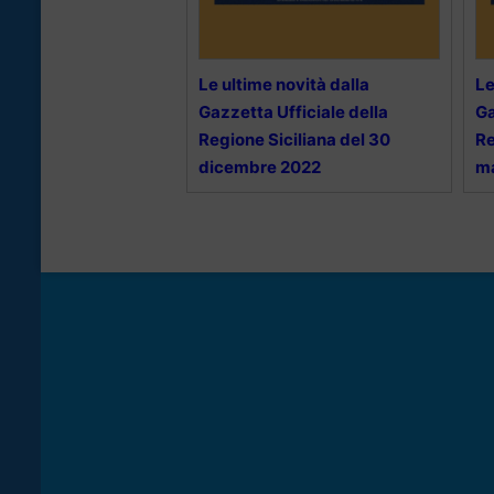
Le ultime novità dalla
Le
Gazzetta Ufficiale della
Ga
Regione Siciliana del 30
Re
dicembre 2022
m