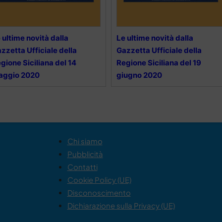
 ultime novità dalla
Le ultime novità dalla
zzetta Ufficiale della
Gazzetta Ufficiale della
gione Siciliana del 14
Regione Siciliana del 19
aggio 2020
giugno 2020
Chi siamo
Pubblicità
Contatti
Cookie Policy (UE)
Disconoscimento
Dichiarazione sulla Privacy (UE)