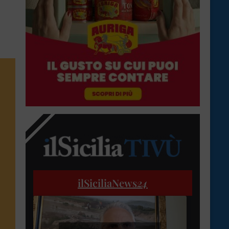
ilSiciliaNews
24