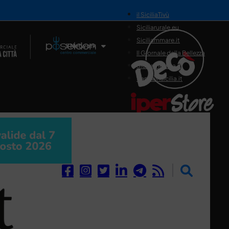
il SiciliaTivù
Siciliarurale.eu
Siciliammare.it
Il Network
Il Giornale della Bellezza
Siciliamedica.it
Sanitainsicilia.it