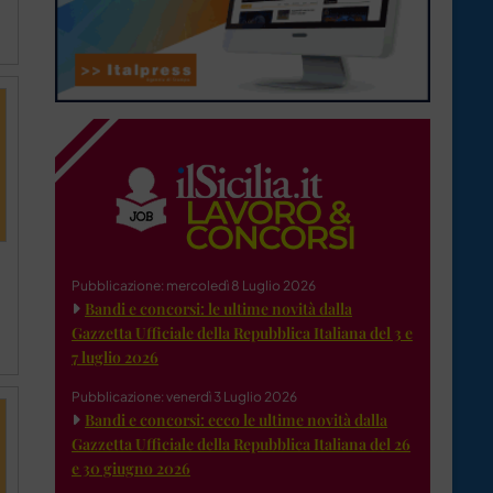
Pubblicazione: mercoledì 8 Luglio 2026
Bandi e concorsi: le ultime novità dalla
Gazzetta Ufficiale della Repubblica Italiana del 3 e
7 luglio 2026
Pubblicazione: venerdì 3 Luglio 2026
Bandi e concorsi: ecco le ultime novità dalla
Gazzetta Ufficiale della Repubblica Italiana del 26
e 30 giugno 2026