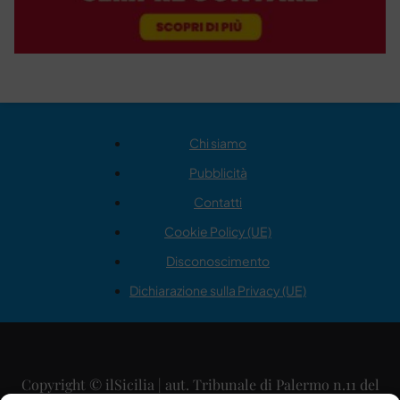
Chi siamo
Pubblicità
Contatti
Cookie Policy (UE)
Disconoscimento
Dichiarazione sulla Privacy (UE)
Copyright © ilSicilia | aut. Tribunale di Palermo n.11 del