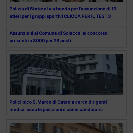
Polizia di Stato: al via bando per l’assunzione di 16
atleti per i gruppi sportivi CLICCA PER IL TESTO
Assunzioni al Comune di Sciacca: al concorso
presenti in 8000 per 28 posti
Policlinico S. Marco di Catania cerca dirigenti
medici: ecco le posizioni e come candidarsi