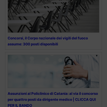
Concorsi, il Corpo nazionale dei vigili del fuoco
assume: 300 posti disponibili
Assunzioni al Policlinico di Catania: al via il concorso
per quattro posti da dirigente medico | CLICCA QUI
PER IL BANDO