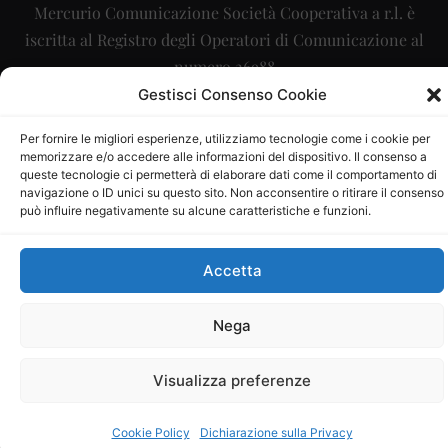
Mercurio Comunicazione Società Cooperativa a r.l. è
iscritta al Registro degli Operatori di Comunicazione al
numero 26988
Gestisci Consenso Cookie
Sito gestito da
La Digitale srl
–
info@ladigitale.it
Per fornire le migliori esperienze, utilizziamo tecnologie come i cookie per
memorizzare e/o accedere alle informazioni del dispositivo. Il consenso a
queste tecnologie ci permetterà di elaborare dati come il comportamento di
navigazione o ID unici su questo sito. Non acconsentire o ritirare il consenso
può influire negativamente su alcune caratteristiche e funzioni.
Accetta
Nega
Visualizza preferenze
Cookie Policy
Dichiarazione sulla Privacy