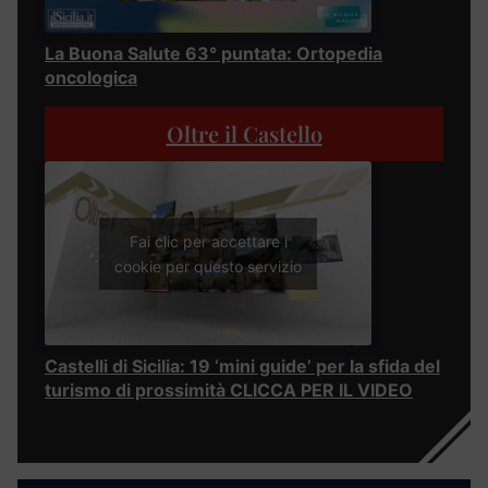
La Buona Salute 63° puntata: Ortopedia
oncologica
Oltre il Castello
Fai clic per accettare i
cookie per questo servizio
Castelli di Sicilia: 19 ‘mini guide’ per la sfida del
turismo di prossimità CLICCA PER IL VIDEO