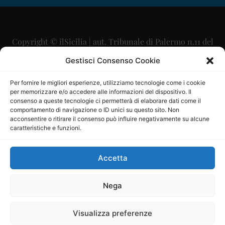
Copyright © ilSicilia | aut. Tribunale di Palermo n.11 del
29/09/2015
Gestisci Consenso Cookie
Editore: Mercurio Comunicazione Soc. Coop. A.R.L.
Per fornire le migliori esperienze, utilizziamo tecnologie come i cookie
per memorizzare e/o accedere alle informazioni del dispositivo. Il
Direttore Editoriale: Maurizio Scaglione
consenso a queste tecnologie ci permetterà di elaborare dati come il
comportamento di navigazione o ID unici su questo sito. Non
Direttore Responsabile: Maria Calabrese
acconsentire o ritirare il consenso può influire negativamente su alcune
caratteristiche e funzioni.
p.zza Sant’Oliva, 9 – 90141 – Palermo – 091335557
P.IVA: 06334930820
Accetta
Mercurio Comunicazione Società Cooperativa a r.l. è
iscritta al Registro degli Operatori di Comunicazione al
Nega
numero 26988
Visualizza preferenze
Sito gestito da
La Digitale srl
–
info@ladigitale.it