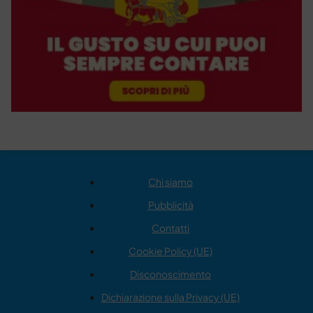
Chi siamo
Pubblicità
Contatti
Cookie Policy (UE)
Disconoscimento
Dichiarazione sulla Privacy (UE)