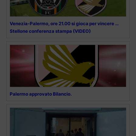
Venezia-Palermo, ore 21.00 si gioca per vincere …
Stellone conferenza stampa (VIDEO)
Palermo approvato Bilancio.