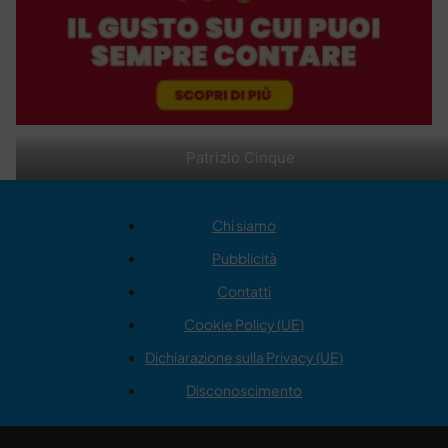
Patrizio Cinque
Chi siamo
Pubblicità
Contatti
Cookie Policy (UE)
Dichiarazione sulla Privacy (UE)
Disconoscimento