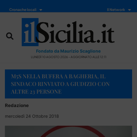
Cronache locali
Il Network
Fondato da Maurizio Scaglione
LUNEDÌ 10 AGOSTO 2026 - AGGIORNATO ALLE 12:11
M5S NELLA BUFERA A BAGHERIA, IL
SINDACO RINVIATO A GIUDIZIO CON
ALTRE 23 PERSONE
Redazione
mercoledì 24 Ottobre 2018