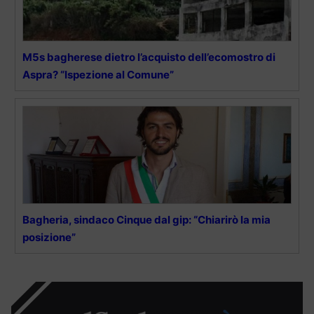
M5s bagherese dietro l’acquisto dell’ecomostro di
Aspra? “Ispezione al Comune”
Bagheria, sindaco Cinque dal gip: “Chiarirò la mia
posizione”