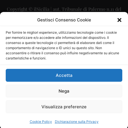
Copyright © ilSicilia | aut. Tribunale di Palermo n.11 del
29/09/2015
Gestisci Consenso Cookie
Editore: Mercurio Comunicazione Soc. Coop. A.R.L.
Per fornire le migliori esperienze, utilizziamo tecnologie come i cookie
per memorizzare e/o accedere alle informazioni del dispositivo. Il
Direttore Editoriale: Maurizio Scaglione
consenso a queste tecnologie ci permetterà di elaborare dati come il
comportamento di navigazione o ID unici su questo sito. Non
Direttore Responsabile: Maria Calabrese
acconsentire o ritirare il consenso può influire negativamente su alcune
caratteristiche e funzioni.
p.zza Sant’Oliva, 9 – 90141 – Palermo – 091335557
P.IVA: 06334930820
Accetta
Mercurio Comunicazione Società Cooperativa a r.l. è
iscritta al Registro degli Operatori di Comunicazione al
Nega
numero 26988
Visualizza preferenze
Sito gestito da
La Digitale srl
–
info@ladigitale.it
Cookie Policy
Dichiarazione sulla Privacy