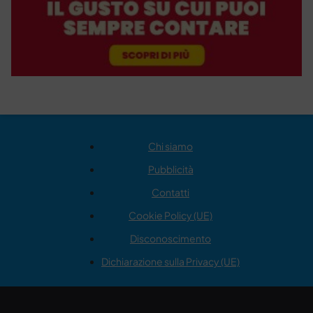
Chi siamo
Pubblicità
Contatti
Cookie Policy (UE)
Disconoscimento
Dichiarazione sulla Privacy (UE)