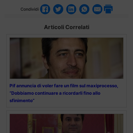
Condividi
Articoli Correlati
Pif annuncia di voler fare un film sul maxiprocesso,
“Dobbiamo continuare a ricordarli fino allo
sfinimento”