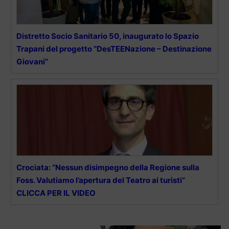
Distretto Socio Sanitario 50, inaugurato lo Spazio
Trapani del progetto “DesTEENazione – Destinazione
Giovani”
Crociata: “Nessun disimpegno della Regione sulla
Foss. Valutiamo l’apertura del Teatro ai turisti”
CLICCA PER IL VIDEO