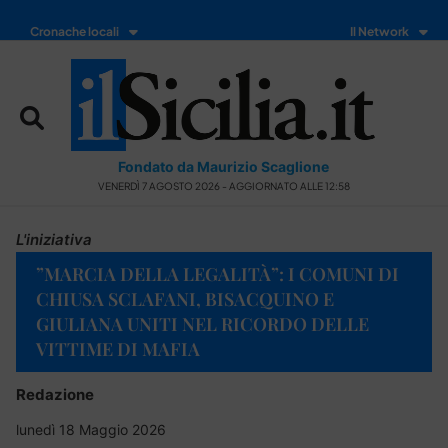
Cronache locali
Il Network
Fondato da Maurizio Scaglione
VENERDÌ 7 AGOSTO 2026 - AGGIORNATO ALLE 12:58
L'iniziativa
​”MARCIA DELLA LEGALITÀ”: I COMUNI DI
CHIUSA SCLAFANI, BISACQUINO E
GIULIANA UNITI NEL RICORDO DELLE
VITTIME DI MAFIA
Redazione
lunedì 18 Maggio 2026