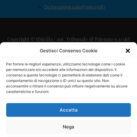
Dichiarazione sulla Privacy (UE)
Copyright © ilSicilia | aut. Tribunale di Palermo n.11 del
29/09/2015
Gestisci Consenso Cookie
Editore: Mercurio Comunicazione Soc. Coop. A.R.L.
Per fornire le migliori esperienze, utilizziamo tecnologie come i cookie
per memorizzare e/o accedere alle informazioni del dispositivo. Il
Direttore Editoriale: Maurizio Scaglione
consenso a queste tecnologie ci permetterà di elaborare dati come il
comportamento di navigazione o ID unici su questo sito. Non
Direttore Responsabile: Maria Calabrese
acconsentire o ritirare il consenso può influire negativamente su alcune
caratteristiche e funzioni.
p.zza Sant’Oliva, 9 – 90141 – Palermo – 091335557
P.IVA: 06334930820
Accetta
Mercurio Comunicazione Società Cooperativa a r.l. è
iscritta al Registro degli Operatori di Comunicazione al
Nega
numero 26988