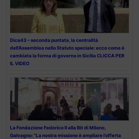
Dica43 – seconda puntata, la centralità
dell’Assemblea nello Statuto speciale: ecco come è
cambiata la forma di governo in Sicilia CLICCA PER
IL VIDEO
La Fondazione Federico II alla Bit di Milano,
Galvagno: “La nostra missione è ampliare l’offerta