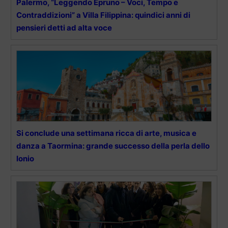
Palermo, “Leggendo Epruno – Voci, Tempo e
Contraddizioni” a Villa Filippina: quindici anni di
pensieri detti ad alta voce
Si conclude una settimana ricca di arte, musica e
danza a Taormina: grande successo della perla dello
Ionio