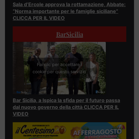
Sala d’Ercole approva la rottamazione, Abbate:
“Norma importante per le famiglie siciliane”
CLICCA PER IL VIDEO
BarSicilia
Fai clic per accettare i
cookie per questo servizio
Bar Sicilia, a Ispica la sfida per il futuro passa
dal nuovo governo della città CLICCA PER IL
VIDEO