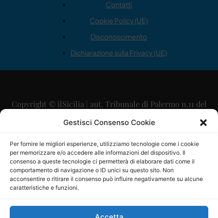
Contatti
Cookie Policy (UE)
Disconoscimento
Dichiarazione sulla Privacy (UE)
Copyright © ilSicilia | aut. Tribunale di Palermo n.11 del
29/09/2015
Gestisci Consenso Cookie
Editore: Mercurio Comunicazione Soc. Coop. A.R.L.
Per fornire le migliori esperienze, utilizziamo tecnologie come i cookie
per memorizzare e/o accedere alle informazioni del dispositivo. Il
Direttore Editoriale: Maurizio Scaglione
consenso a queste tecnologie ci permetterà di elaborare dati come il
comportamento di navigazione o ID unici su questo sito. Non
Direttore Responsabile: Maria Calabrese
acconsentire o ritirare il consenso può influire negativamente su alcune
caratteristiche e funzioni.
p.zza Sant’Oliva, 9 – 90141 – Palermo – 091335557
P.IVA: 06334930820
Accetta