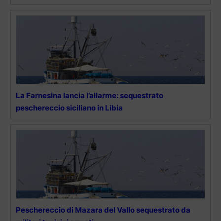
La Farnesina lancia l’allarme: sequestrato
peschereccio siciliano in Libia
Peschereccio di Mazara del Vallo sequestrato da