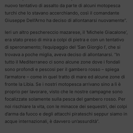
nuovo tentativo di assalto da parte di alcuni motopesca
turchi che lo stavano accerchiando, così il comandante
Giuseppe Dell’Arno ha deciso di allontanarsi nuovamente”.
Ieri un altro peschereccio mazarese, il ‘Michele Giacalone’,
era stato preso di mira a colpi di pietra e con un tentativo
di speronamento; l’equipaggio del ‘San Giorgio I’, che si
trovava a poche miglia, aveva deciso di allontanarsi. “In
tutto il Mediterraneo ci sono alcune zone dove i fondali
sono profondi e pescosi per il gambero rosso – spiega
l’armatore – come in quel tratto di mare ed alcune zone di
fronte la Libia. Se i nostri motopesca arrivano sino a lì è
proprio per lavorare, visto che le nostre campagne sono
focalizzate solamente sulla pesca del gambero rosso. Per
noi rischiare la vita, con le minacce dei sequestri, dei colpi
d’arma da fuoco e degli attacchi pirateschi seppur siamo in
acque internazionali, è davvero un’assurdità”.