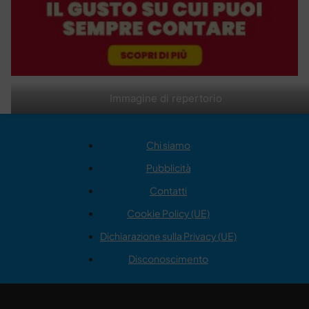
Immagine di repertorio
Chi siamo
Pubblicità
Contatti
Cookie Policy (UE)
Dichiarazione sulla Privacy (UE)
Disconoscimento