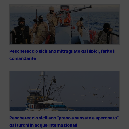
Peschereccio siciliano mitragliato dai libici, ferito il
comandante
Peschereccio siciliano “preso a sassate e speronato”
dai turchi in acque internazionali