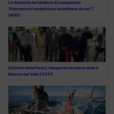
La denuncia del sindaco di Lampedusa:
“Pescherecci nordafricani sconfinano da noi” |
VIDEO
Distretto della Pesca, inaugurata la nuova sede a
Mazara del Vallo | FOTO