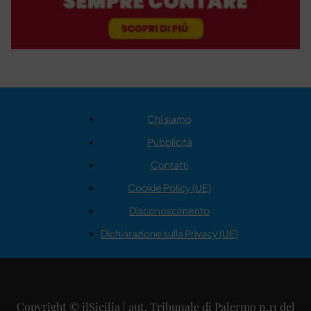
Chi siamo
Pubblicità
Contatti
Cookie Policy (UE)
Disconoscimento
Dichiarazione sulla Privacy (UE)
Copyright © ilSicilia | aut. Tribunale di Palermo n.11 del