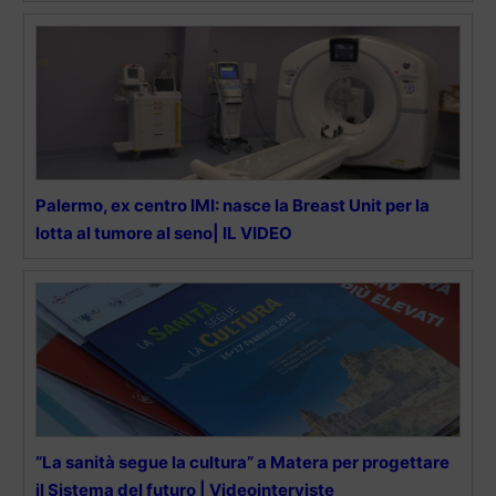
Palermo, ex centro IMI: nasce la Breast Unit per la
lotta al tumore al seno| IL VIDEO
“La sanità segue la cultura” a Matera per progettare
il Sistema del futuro | Videointerviste