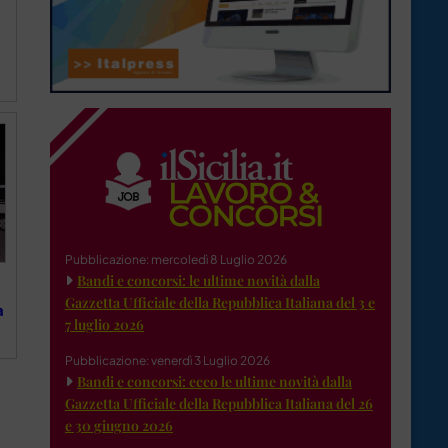
Pubblicazione: mercoledì 8 Luglio 2026
Bandi e concorsi: le ultime novità dalla
Gazzetta Ufficiale della Repubblica Italiana del 3 e
a
7 luglio 2026
Pubblicazione: venerdì 3 Luglio 2026
Bandi e concorsi: ecco le ultime novità dalla
Gazzetta Ufficiale della Repubblica Italiana del 26
e 30 giugno 2026