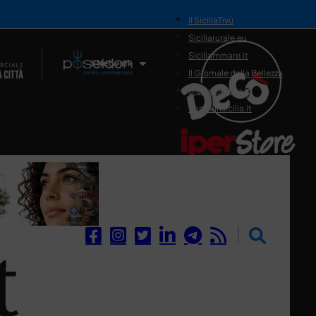
il SiciliaTivù
Siciliarurale.eu
Siciliammare.it
Il Network
Il Giornale della Bellezza
Siciliamedica.it
Sanitainsicilia.it