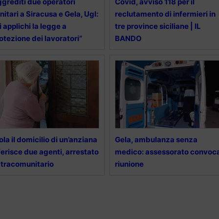
grediti due operatori
Covid, avviso 118 per il
nitari a Siracusa e Gela, Ugl:
reclutamento di infermieri in
i applichi la legge a
tre province siciliane | IL
otezione dei lavoratori”
BANDO
ola il domicilio di un’anziana
Gela, ambulanza senza
ferisce due agenti, arrestato
medico: assessorato convoc
tracomunitario
riunione