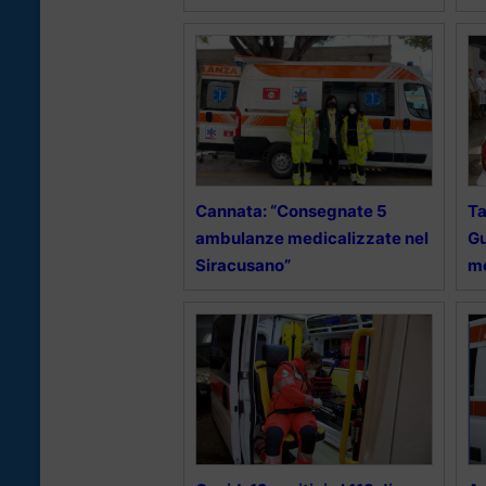
Cannata: “Consegnate 5
Ta
ambulanze medicalizzate nel
Gu
Siracusano”
me