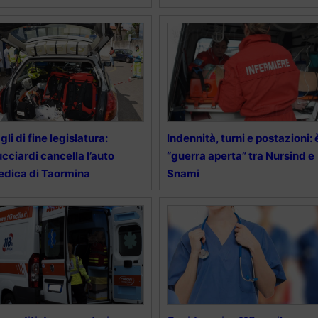
gli di fine legislatura:
Indennità, turni e postazioni: 
cciardi cancella l’auto
“guerra aperta” tra Nursind e
dica di Taormina
Snami