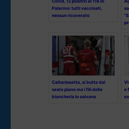
Covid, 12 positivi al 118 di
Ag
Palermo: tutti vaccinati,
sa
nessun ricoverato
“S
pr
Caltanissetta, si butta dal
Vi
sesto piano ma i fili della
e 
biancheria lo salvano
ex