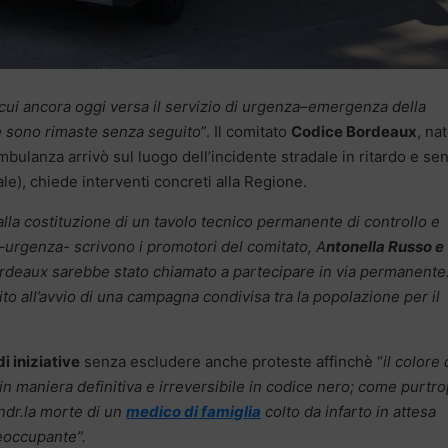
n cui ancora oggi versa il servizio di urgenza–emergenza della
te sono rimaste senza seguito
”. Il comitato
Codice Bordeaux
, na
ambulanza arrivò sul luogo dell’incidente stradale in ritardo e se
e), chiede interventi concreti alla Regione.
alla costituzione di un tavolo tecnico permanente di controllo e
urgenza- scrivono i promotori del comitato, A
ntonella Russo e
rdeaux sarebbe stato chiamato a partecipare in via permanente
 all’avvio di una campagna condivisa tra la popolazione per il
di iniziative
senza escludere anche proteste affinchè “
il colore 
n maniera definitiva e irreversibile in codice nero; come purtr
ndr.la morte di un
medico di famiglia
colto da infarto in attesa
eoccupante”.