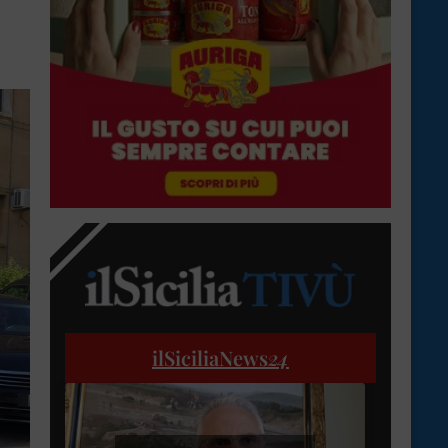
ilSiciliaNews
24