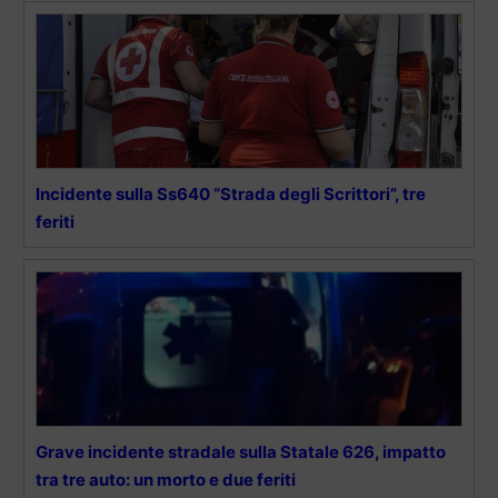
Incidente sulla Ss640 “Strada degli Scrittori”, tre
feriti
Grave incidente stradale sulla Statale 626, impatto
tra tre auto: un morto e due feriti