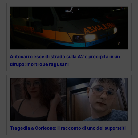
Autocarro esce di strada sulla A2 e precipita in un
dirupo: morti due ragusani
Tragedia a Corleone: il racconto di uno dei superstiti