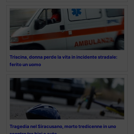
Triscina, donna perde la vita in incidente stradale:
ferito un uomo
Tragedia nel Siracusano, morto tredicenne in uno
scontro tra bici e auto