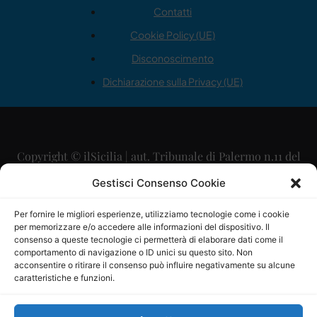
Contatti
Cookie Policy (UE)
Disconoscimento
Dichiarazione sulla Privacy (UE)
Copyright © ilSicilia | aut. Tribunale di Palermo n.11 del
29/09/2015
Gestisci Consenso Cookie
Editore: Mercurio Comunicazione Soc. Coop. A.R.L.
Per fornire le migliori esperienze, utilizziamo tecnologie come i cookie
per memorizzare e/o accedere alle informazioni del dispositivo. Il
Direttore Editoriale: Maurizio Scaglione
consenso a queste tecnologie ci permetterà di elaborare dati come il
comportamento di navigazione o ID unici su questo sito. Non
Direttore Responsabile: Maria Calabrese
acconsentire o ritirare il consenso può influire negativamente su alcune
caratteristiche e funzioni.
p.zza Sant’Oliva, 9 – 90141 – Palermo – 091335557
P.IVA: 06334930820