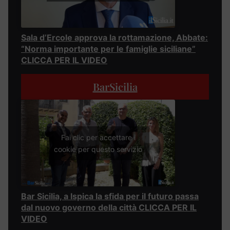
Sala d’Ercole approva la rottamazione, Abbate:
“Norma importante per le famiglie siciliane”
CLICCA PER IL VIDEO
BarSicilia
Fai clic per accettare i
cookie per questo servizio
Bar Sicilia, a Ispica la sfida per il futuro passa
dal nuovo governo della città CLICCA PER IL
VIDEO