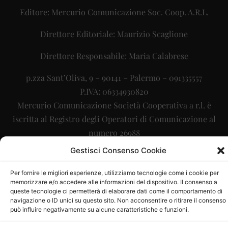
Editore: Mercurio Comunicazione Soc. Coop. A.R.L.
Direttore Editoriale: Maurizio Scaglione
Direttore Responsabile: Maria Calabrese
p.zza Sant’Oliva, 9 – 90141 – Palermo – 091335557
P.IVA: 06334930820
Mercurio Comunicazione Società Cooperativa a r.l. è
iscritta al Registro degli Operatori di Comunicazione al
numero 26988
Gestisci Consenso Cookie
Sito gestito da
La Digitale srl
–
info@ladigitale.it
Per fornire le migliori esperienze, utilizziamo tecnologie come i cookie per
memorizzare e/o accedere alle informazioni del dispositivo. Il consenso a
queste tecnologie ci permetterà di elaborare dati come il comportamento di
navigazione o ID unici su questo sito. Non acconsentire o ritirare il consenso
può influire negativamente su alcune caratteristiche e funzioni.