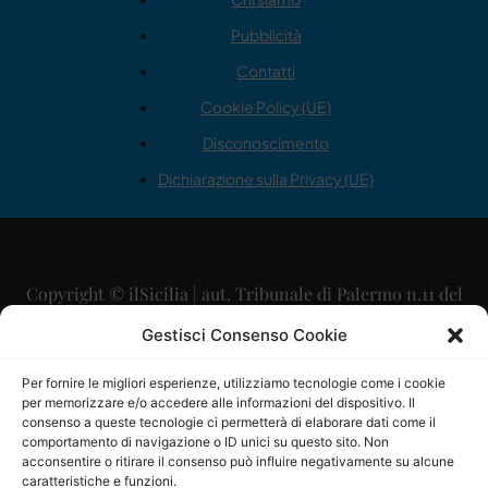
Pubblicità
Contatti
Cookie Policy (UE)
Disconoscimento
Dichiarazione sulla Privacy (UE)
Copyright © ilSicilia | aut. Tribunale di Palermo n.11 del
29/09/2015
Gestisci Consenso Cookie
Editore: Mercurio Comunicazione Soc. Coop. A.R.L.
Per fornire le migliori esperienze, utilizziamo tecnologie come i cookie
per memorizzare e/o accedere alle informazioni del dispositivo. Il
Direttore Editoriale: Maurizio Scaglione
consenso a queste tecnologie ci permetterà di elaborare dati come il
comportamento di navigazione o ID unici su questo sito. Non
Direttore Responsabile: Maria Calabrese
acconsentire o ritirare il consenso può influire negativamente su alcune
caratteristiche e funzioni.