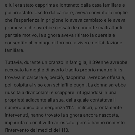
e lui era stato dapprima allontanato dalla casa familiare e
poi arrestato.
Uscito dal carcere, aveva convinto la moglie
che l’esperienza in prigione lo aveva cambiato e le aveva
promesso che avrebbe cessato le condotte maltrattanti;
per tale motivo, la signora aveva ritirato la querela e
consentito al coniuge di tornare a vivere nell’abitazione
familiare.
Tuttavia, durante un pranzo in famiglia, il 39enne avrebbe
accusato la moglie di averlo tradito proprio mentre lui si
trovava in carcere e, perciò, dapprima l’avrebbe offesa e,
poi, colpita al viso con schiaffi e pugni. La donna sarebbe
riuscita a divincolarsi e scappare, rifugiandosi in una
proprietà adiacente alla sua, dalla quale contattava il
numero unico di emergenza 112.
I militari, prontamente
intervenuti, hanno trovato la signora ancora nascosta,
impaurita e con il volto arrossato, perciò hanno richiesto
l’intervento dei medici del 118.