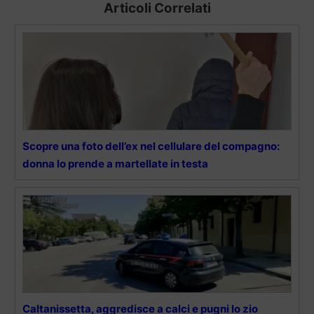
Articoli Correlati
Scopre una foto dell’ex nel cellulare del compagno:
donna lo prende a martellate in testa
Caltanissetta, aggredisce a calci e pugni lo zio