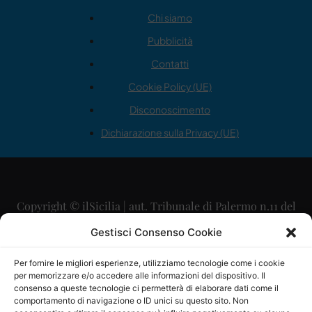
Chi siamo
Pubblicità
Contatti
Cookie Policy (UE)
Disconoscimento
Dichiarazione sulla Privacy (UE)
Copyright © ilSicilia | aut. Tribunale di Palermo n.11 del
29/09/2015
Gestisci Consenso Cookie
Editore: Mercurio Comunicazione Soc. Coop. A.R.L.
Per fornire le migliori esperienze, utilizziamo tecnologie come i cookie
per memorizzare e/o accedere alle informazioni del dispositivo. Il
Direttore Editoriale: Maurizio Scaglione
consenso a queste tecnologie ci permetterà di elaborare dati come il
comportamento di navigazione o ID unici su questo sito. Non