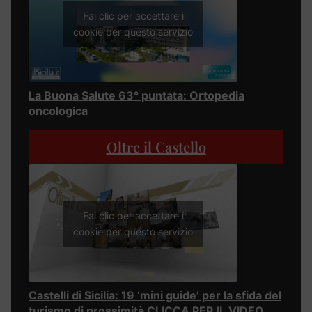
Fai clic per accettare i
cookie per questo servizio
La Buona Salute 63° puntata: Ortopedia
oncologica
Oltre il Castello
Fai clic per accettare i
cookie per questo servizio
Castelli di Sicilia: 19 ‘mini guide’ per la sfida del
turismo di prossimità CLICCA PER IL VIDEO