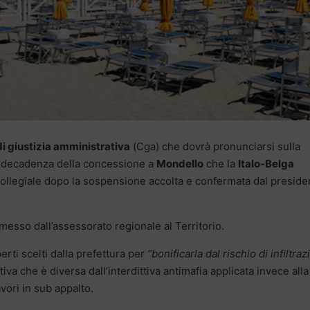
di giustizia amministrativa
(Cga) che dovrà pronunciarsi sulla
la decadenza della concessione a
Mondello
che la
Italo-Belga
è collegiale dopo la sospensione accolta e confermata dal preside
esso dall’assessorato regionale al Territorio.
perti scelti dalla prefettura per
“bonificarla dal rischio di infiltraz
a che è diversa dall’interdittiva antimafia applicata invece all
avori in sub appalto.