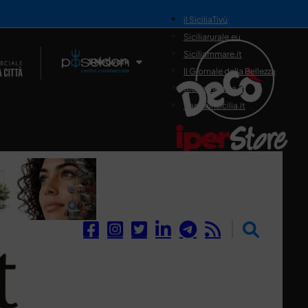
il SiciliaTivù
Siciliarurale.eu
Siciliammare.it
Il Network
Il Giornale della Bellezza
Siciliamedica.it
Sanitainsicilia.it