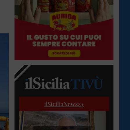
ilSiciliaNews
24