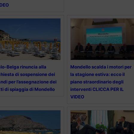
IDEO
alo-Belga rinuncia alla
Mondello scalda i motori per
chiesta di sospensione dei
la stagione estiva: ecco il
ndi per l’assegnazione dei
piano straordinario degli
tti di spiaggia di Mondello
interventi CLICCA PER IL
VIDEO