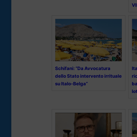
V
Schifani: “Da Avvocatura
It
dello Stato intervento irrituale
ri
su Italo-Belga”
ba
lo