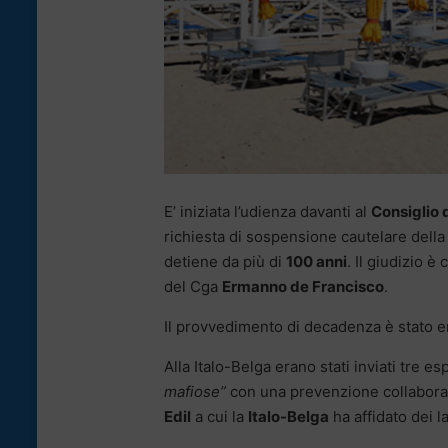
E’ iniziata l’udienza davanti al
Consiglio 
richiesta di sospensione cautelare del
detiene da più di
100 anni
. Il giudizio 
del Cga
Ermanno de Francisco
.
Il provvedimento di decadenza è stato em
Alla Italo-Belga erano stati inviati tre es
mafiose”
con una prevenzione collaborativ
Edil
a cui la
Italo-Belga
ha affidato dei l