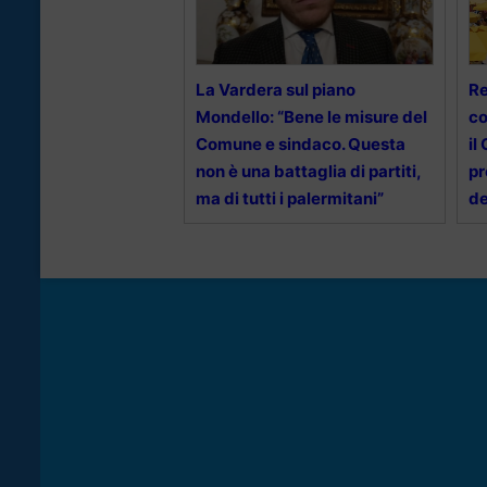
La Vardera sul piano
Re
Mondello: “Bene le misure del
co
Comune e sindaco. Questa
il
non è una battaglia di partiti,
pr
ma di tutti i palermitani”
de