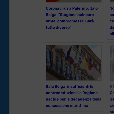
Coronavirus a Palermo, Italo
“R
Belga: “Stagione balneare
so
ormai compromessa. Sarà
co
tutto diverso”
de
al
Italo Belga, insufficienti le
Il
controdeduzioni: la Regione
Co
decide per la decadenza della
Sa
concessione marittima
si
st