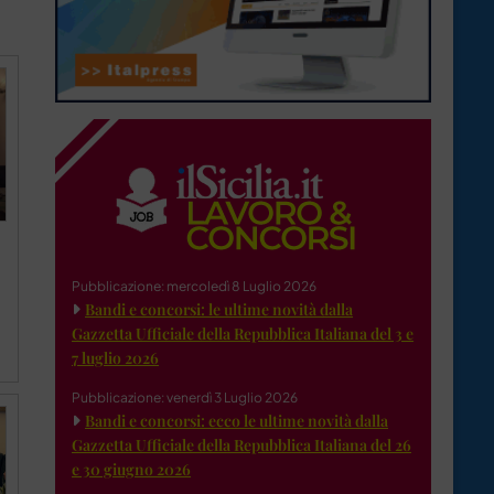
Pubblicazione: mercoledì 8 Luglio 2026
Bandi e concorsi: le ultime novità dalla
Gazzetta Ufficiale della Repubblica Italiana del 3 e
7 luglio 2026
Pubblicazione: venerdì 3 Luglio 2026
Bandi e concorsi: ecco le ultime novità dalla
Gazzetta Ufficiale della Repubblica Italiana del 26
e 30 giugno 2026