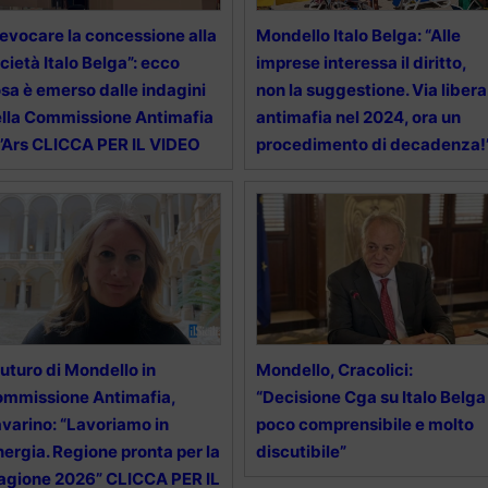
evocare la concessione alla
Mondello Italo Belga: “Alle
cietà Italo Belga”: ecco
imprese interessa il diritto,
sa è emerso dalle indagini
non la suggestione. Via libera
lla Commissione Antimafia
antimafia nel 2024, ora un
l’Ars CLICCA PER IL VIDEO
procedimento di decadenza!
 futuro di Mondello in
Mondello, Cracolici:
mmissione Antimafia,
“Decisione Cga su Italo Belga
varino: “Lavoriamo in
poco comprensibile e molto
nergia. Regione pronta per la
discutibile”
agione 2026” CLICCA PER IL