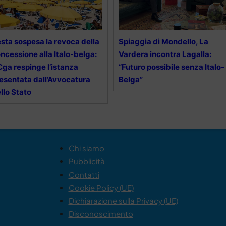
sta sospesa la revoca della
Spiaggia di Mondello, La
ncessione alla Italo-belga:
Vardera incontra Lagalla:
 Cga respinge l’istanza
“Futuro possibile senza Italo-
esentata dall’Avvocatura
Belga”
llo Stato
Chi siamo
Pubblicità
Contatti
Cookie Policy (UE)
Dichiarazione sulla Privacy (UE)
Disconoscimento