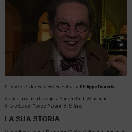
E’ morto lo storico e critico dell’arte
Philippe Daverio
.
A dare la notizia la regista Andrée Ruth Shammah,
direttrice del Teatro Parenti di Milano.
LA SUA STORIA
Lo studioso, nato il 17 ottobre 1949 a Mulhouse, in Alsazia,