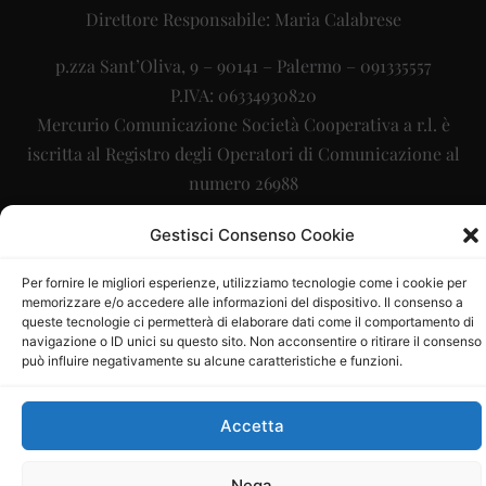
Direttore Responsabile: Maria Calabrese
p.zza Sant’Oliva, 9 – 90141 – Palermo – 091335557
P.IVA: 06334930820
Mercurio Comunicazione Società Cooperativa a r.l. è
iscritta al Registro degli Operatori di Comunicazione al
numero 26988
Sito gestito da
La Digitale srl
–
info@ladigitale.it
Gestisci Consenso Cookie
Per fornire le migliori esperienze, utilizziamo tecnologie come i cookie per
memorizzare e/o accedere alle informazioni del dispositivo. Il consenso a
queste tecnologie ci permetterà di elaborare dati come il comportamento di
navigazione o ID unici su questo sito. Non acconsentire o ritirare il consenso
può influire negativamente su alcune caratteristiche e funzioni.
Accetta
Nega