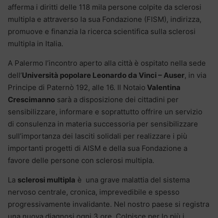
afferma i diritti delle 118 mila persone colpite da sclerosi
multipla e attraverso la sua Fondazione (FISM), indirizza,
promuove e finanzia la ricerca scientifica sulla sclerosi
multipla in Italia.
A Palermo l’incontro aperto alla città è ospitato nella sede
dell’
Università popolare Leonardo da Vinci – Auser
, in via
Principe di Paternò 192, alle 16. Il Notaio
Valentina
Crescimanno
sarà a disposizione dei cittadini per
sensibilizzare, informare e soprattutto offrire un servizio
di consulenza in materia successoria per sensibilizzare
sull’importanza dei lasciti solidali per realizzare i più
importanti progetti di AISM e della sua Fondazione a
favore delle persone con sclerosi multipla.
La
sclerosi multipla
è una grave malattia del sistema
nervoso centrale, cronica, imprevedibile e spesso
progressivamente invalidante. Nel nostro paese si registra
una nuova diagnosi ogni 3 ore. Colpisce per lo più i