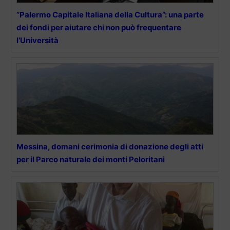
”Palermo Capitale Italiana della Cultura”: una parte
dei fondi per aiutare chi non può frequentare
l’Università
Messina, domani cerimonia di donazione degli atti
per il Parco naturale dei monti Peloritani