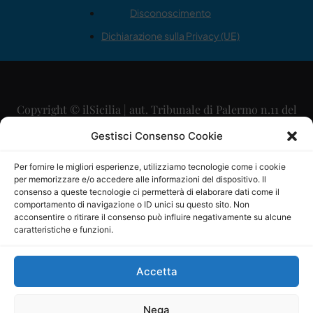
Disconoscimento
Dichiarazione sulla Privacy (UE)
Copyright © ilSicilia | aut. Tribunale di Palermo n.11 del
29/09/2015
Gestisci Consenso Cookie
Editore: Mercurio Comunicazione Soc. Coop. A.R.L.
Per fornire le migliori esperienze, utilizziamo tecnologie come i cookie
per memorizzare e/o accedere alle informazioni del dispositivo. Il
Direttore Editoriale: Maurizio Scaglione
consenso a queste tecnologie ci permetterà di elaborare dati come il
comportamento di navigazione o ID unici su questo sito. Non
Direttore Responsabile: Maria Calabrese
acconsentire o ritirare il consenso può influire negativamente su alcune
caratteristiche e funzioni.
p.zza Sant’Oliva, 9 – 90141 – Palermo – 091335557
P.IVA: 06334930820
Accetta
Mercurio Comunicazione Società Cooperativa a r.l. è
iscritta al Registro degli Operatori di Comunicazione al
Nega