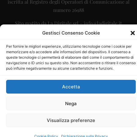
iscritta al Registro degli Operatori di Comunicazione al
numero 26988
Sito gestito da
La Digitale srl
–
info@ladigitale.it
Gestisci Consenso Cookie
Per fornire le migliori esperienze, utilizziamo tecnologie come i cookie per
memorizzare e/o accedere alle informazioni del dispositivo. Il consenso a
queste tecnologie ci permetterà di elaborare dati come il comportamento di
navigazione o ID unici su questo sito. Non acconsentire o ritirare il consenso
può influire negativamente su alcune caratteristiche e funzioni.
Accetta
Nega
Visualizza preferenze
Cookie Policy
Dichiarazione sulla Privacy