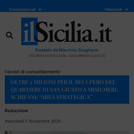
Cronache locali
Il Network
Fondato da Maurizio Scaglione
GIOVEDÌ 6 AGOSTO 2026 - AGGIORNATO ALLE 13:30
I lavori di consolidamento
OLTRE 3 MILIONI PER IL RECUPERO DEL
QUARTIERE DI SAN GIUSTO A MISILMERI,
SCHIFANI: “AREA STRATEGICA”
Redazione
mercoledì 5 Novembre 2025